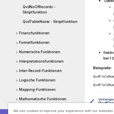
Datei
QvdNoOfRecords -
Skriptfunktion
QvdTableName - Skriptfunktion
Finanzfunktionen
Formatfunktionen
Numerische Funktionen
field
bei 1 
Interpretationsfunktionen
Beispiele:
Inter-Record-Funktionen
QvdFieldNa
Logische Funktionen
QvdFieldNa
Mapping-Funktionen
Mathematische Funktionen
Vorherig
QvdCrea
NULL-Funktionen
We use cookies to improve your experience with our websites