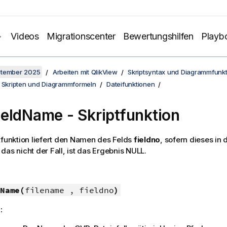
Videos
Migrationscenter
Bewertungshilfen
Playb
ptember 2025
Arbeiten mit QlikView
Skriptsyntax und Diagrammfunk
n Skripten und Diagrammformeln
Dateifunktionen
eldName - Skriptfunktion
tfunktion liefert den Namen des Felds
fieldno
, sofern dieses in 
st das nicht der Fall, ist das Ergebnis
NULL
.
Name(
filename , fieldno
)
: