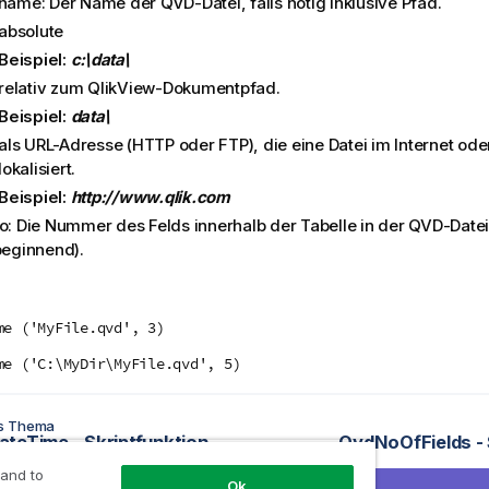
name: Der Name der
QVD
-Datei, falls nötig inklusive Pfad.
absolute
Beispiel:
c:\data\
relativ zum
QlikView
-Dokumentpfad.
Beispiel:
data\
als URL-Adresse (
HTTP
oder
FTP
), die eine Datei im Internet ode
lokalisiert.
Beispiel:
http://www.qlik.com
no: Die Nummer des Felds innerhalb der Tabelle in der
QVD
-Date
beginnend).
me ('MyFile.qvd', 3)
me ('C:\MyDir\MyFile.qvd', 5)
es Thema
teTime - Skriptfunktion
QvdNoOfFields - 
 and to
Ok