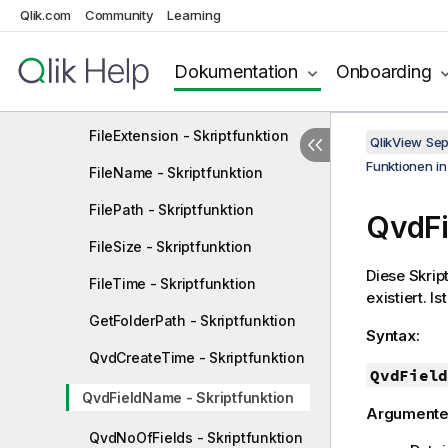
Qlik.com
Community
Learning
ConnectString - Skriptfunktion
FileBaseName - Skriptfunktion
Dokumentation
Onboarding
FileDir - Skriptfunktion
FileExtension - Skriptfunktion
QlikView Se
Funktionen i
FileName - Skriptfunktion
FilePath - Skriptfunktion
QvdFi
FileSize - Skriptfunktion
Diese Skrip
FileTime - Skriptfunktion
existiert. I
GetFolderPath - Skriptfunktion
Syntax:
QvdCreateTime - Skriptfunktion
QvdField
QvdFieldName - Skriptfunktion
Argumente
QvdNoOfFields - Skriptfunktion