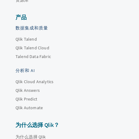
资源库
产品
数据集成和质量
Qlik Talend
Qlik Talend Cloud
Talend Data Fabric
分析和 AI
Qlik Cloud Analytics
Qlik Answers
Qlik Predict
Qlik Automate
为什么选择 Qlik？
为什么选择 Qlik