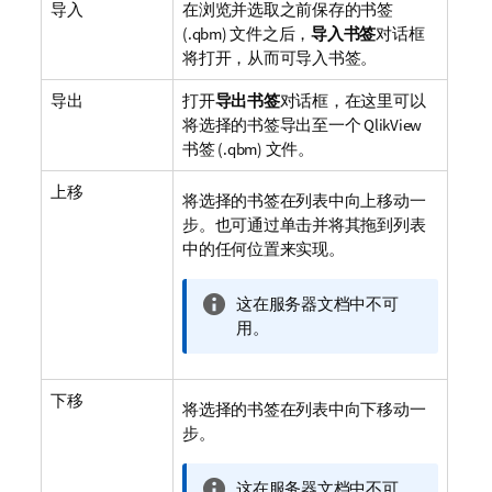
导入
在浏览并选取之前保存的书签
(.qbm) 文件之后，
导入书签
对话框
将打开，从而可导入书签。
导出
打开
导出书签
对话框，在这里可以
将选择的书签导出至一个 QlikView
书签 (.qbm) 文件。
上移
将选择的书签在列表中向上移动一
步。也可通过单击并将其拖到列表
中的任何位置来实现。
信
这在服务器文档中不可
息
用。
注
释
下移
将选择的书签在列表中向下移动一
步。
信
这在服务器文档中不可