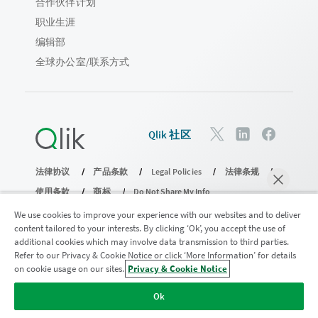
合作伙伴计划
职业生涯
编辑部
全球办公室/联系方式
Qlik 社区
法律协议
产品条款
Legal Policies
法律条规
使用条款
商标
Do Not Share My Info
版权所有 © 1993-2026 QlikTech International AB。保留所有权利。
We use cookies to improve your experience with our websites and to deliver
content tailored to your interests. By clicking ‘Ok’, you accept the use of
additional cookies which may involve data transmission to third parties.
Refer to our Privacy & Cookie Notice or click ‘More Information’ for details
加入分析现代化计划
on cookie usage on our sites.
Privacy & Cookie Notice
马上聊天
使用分析现代化计划实现现代化，同时不损害您宝贵的
Ok
QlikView 应用程序。
单击此处
了解更多信息或联系：