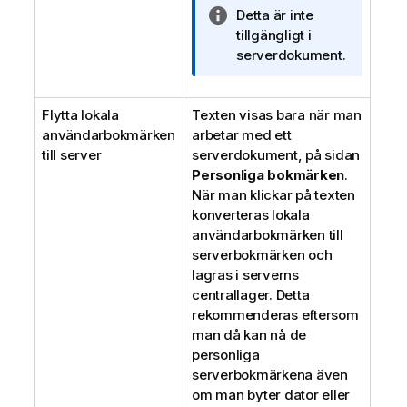
n
A
Detta är inte
g
n
tillgängligt i
o
t
serverdokument.
m
e
i
c
n
Flytta lokala
Texten visas bara när man
k
f
användarbokmärken
arbetar med ett
n
o
till server
serverdokument, på sidan
i
r
Personliga bokmärken
n
.
m
När man klickar på texten
g
a
konverteras lokala
o
t
användarbokmärken till
m
i
serverbokmärken och
i
o
lagras i serverns
n
n
centrallager. Detta
f
rekommenderas eftersom
o
man då kan nå de
r
personliga
m
serverbokmärkena även
a
om man byter dator eller
t