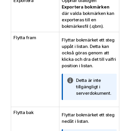
Exportera
Öppnar dialogen
Exportera bokmärken
där valda bokmärken kan
exporteras till en
bokmärkesfil (.qbm).
Flytta fram
Flyttar bokmärket ett steg
uppåt i listan. Detta kan
också göras genom att
klicka och dra det till valfri
position i listan.
A
Detta är inte
n
tillgängligt i
t
serverdokument.
e
c
Flytta bak
k
Flyttar bokmärket ett steg
n
nedåt i listan.
i