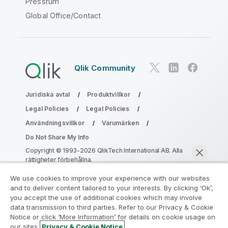
Pressrum
Global Office/Contact
Qlik Community
Juridiska avtal
Produktvillkor
Legal Policies
Legal Policies
Användningsvillkor
Varumärken
Do Not Share My Info
Copyright © 1993-2026 QlikTech International AB. Alla
rättigheter förbehållna.
We use cookies to improve your experience with our websites
and to deliver content tailored to your interests. By clicking ‘Ok’,
Gå med i programmet Analytics
you accept the use of additional cookies which may involve
data transmission to third parties. Refer to our Privacy & Cookie
Modernization
Notice or click ‘More Information’ for details on cookie usage on
our sites.
Privacy & Cookie Notice