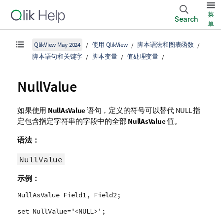
菜
Search
单
QlikView May 2024
使用 QlikView
脚本语法和图表函数
脚本语句和关键字
脚本变量
值处理变量
NullValue
如果使用
NullAsValue
语句，定义的符号可以替代
NULL
指
定包含指定字符串的字段中的全部
NullAsValue
值。
语法：
NullValue
示例：
NullAsValue Field1, Field2;
set NullValue='<NULL>';