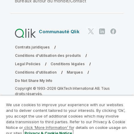
Bureaux autour du monde/Contact
Communauté Qlik
Contrats juridiques
Conditions d'utilisation des produits
Legal Policies
Conditions légales
Conditions d'utilisation
Marques
Do Not Share My Info
Copyright © 1993-2026 QlikTech International AB. Tous
droits réservés.
We use cookies to improve your experience with our websites
and to deliver content tailored to your interests. By clicking ‘Ok’,
Rejoignez le Programme de
you accept the use of additional cookies which may involve
data transmission to third parties. Refer to our Privacy & Cookie
modernisation analytique
Notice or click ‘More Information’ for details on cookie usage on
our sites.
Privacy & Cookie Notice