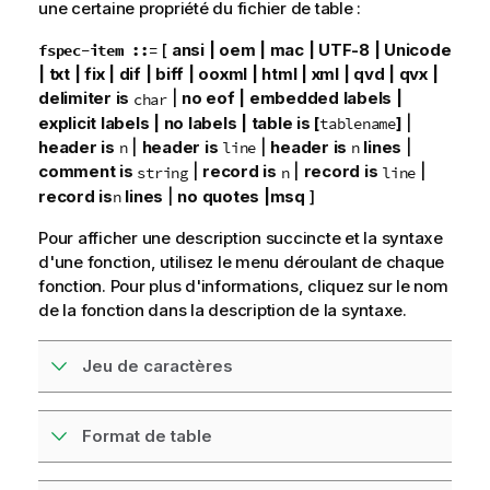
une certaine propriété du fichier de table :
[
ansi | oem | mac | UTF-8 | Unicode
fspec-item ::=
| txt | fix | dif | biff | ooxml | html | xml |
qvd | qvx |
delimiter is
|
no eof | embedded labels |
char
explicit labels | no labels | table is [
]
|
tablename
header is
|
header is
|
header is
lines
|
n
line
n
comment is
|
record is
|
record is
|
string
n
line
record is
lines
|
no quotes |msq
]
n
Pour afficher une description succincte et la syntaxe
d'une fonction, utilisez le menu déroulant de chaque
fonction. Pour plus d'informations, cliquez sur le nom
de la fonction dans la description de la syntaxe.
Jeu de caractères
Format de table