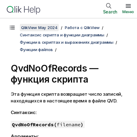
Search
Меню
QlikView May 2024
Работа с QlikView
Синтаксис скрипта и функции диаграммы
Функции в скриптах и выражениях диаграммы
Функции файлов
QvdNoOfRecords —
функция скрипта
Эта функция скрипта возвращает число записей,
находящихся в настоящее время в файле
QVD
.
Синтаксис:
QvdNoOfRecords(
filename
)
Аргументы: