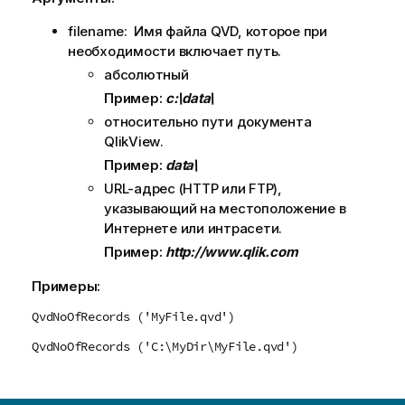
filename: Имя файла
QVD
, которое при
необходимости включает путь.
абсолютный
Пример:
c:\data\
относительно пути документа
QlikView
.
Пример:
data\
URL-адрес (
HTTP
или
FTP
),
указывающий на местоположение в
Интернете или интрасети.
Пример:
http://www.qlik.com
Примеры:
QvdNoOfRecords ('MyFile.qvd')
QvdNoOfRecords ('C:\MyDir\MyFile.qvd')