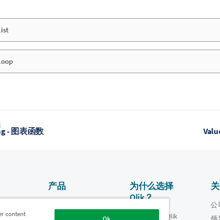
ist
Loop
题
ing - 图表函数
Val
产品
为什么选择
关
Qlik？
数据集成和质量
视频
公
er content
为什么选择 Qlik
oper
领
Ok