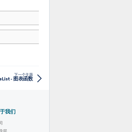
下一个主题
ueList - 图表函数
于我们
司
导层