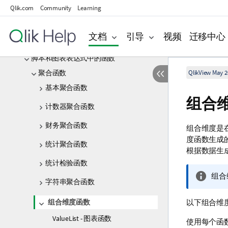
脚本表达式
Qlik.com
Community
Learning
图表表达式
文档
引导
视频
迁移中心
运算符
脚本和图表表达式中的函数
聚合函数
QlikView May 2
基本聚合函数
组合
计数器聚合函数
财务聚合函数
组合维度是
度函数生成
统计聚合函数
根据数据生
统计检验函数
信
组合
字符串聚合函数
息
注
组合维度函数
以下组合维
释
ValueList - 图表函数
使用每个函