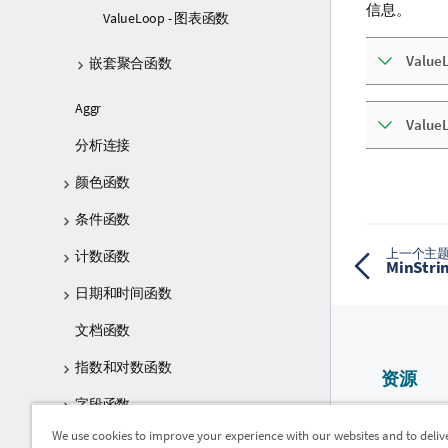
信息。
ValueLoop - 图表函数
ValueL
嵌套聚合函数
Aggr
Value
分析连接
颜色函数
条件函数
上一个主
计数函数
MinStr
日期和时间函数
文档函数
指数和对数函数
资源
字段函数
Qlik 帮助
We use cookies to improve your experience with our websites and to deliv
文件函数
Qlik Devel