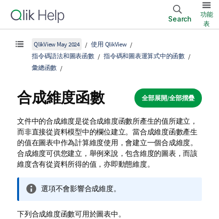
功能
Search
表
QlikView May 2024
使用 QlikView
指令碼語法和圖表函數
指令碼和圖表運算式中的函數
彙總函數
合成維度函數
全部展開/全部摺疊
文件中的合成維度是從合成維度函數所產生的值所建立，
而非直接從資料模型中的欄位建立。當合成維度函數產生
的值在圖表中作為計算維度使用，會建立一個合成維度。
合成維度可供您建立，舉例來說，包含維度的圖表，而該
維度含有從資料所得的值，亦即動態維度。
資
選項不會影響合成維度。
訊
備
下列合成維度函數可用於圖表中。