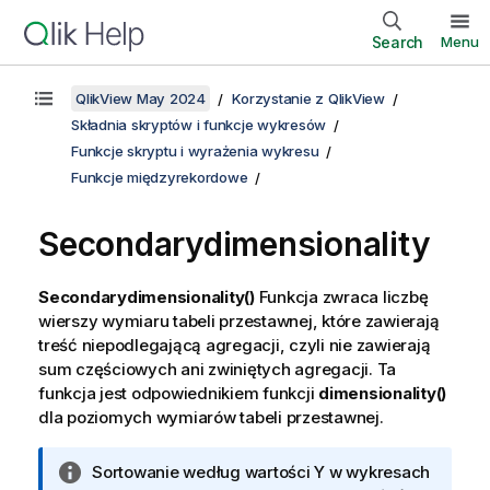
Search
Menu
QlikView May 2024
Korzystanie z QlikView
Składnia skryptów i funkcje wykresów
Funkcje skryptu i wyrażenia wykresu
Funkcje międzyrekordowe
Secondarydimensionality
Secondarydimensionality()
Funkcja zwraca liczbę
wierszy wymiaru tabeli przestawnej, które zawierają
treść niepodlegającą agregacji, czyli nie zawierają
sum częściowych ani zwiniętych agregacji. Ta
funkcja jest odpowiednikiem funkcji
dimensionality()
dla poziomych wymiarów tabeli przestawnej.
I
Sortowanie według wartości Y w wykresach