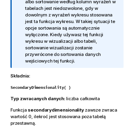
n
albo sortowanie według kolumn wyrażeń w
f
tabelach jest niedozwolone, gdy w
o
dowolnym z wyrażeń wykresu stosowana
r
jest ta funkcja wykresu. W takiej sytuacji te
m
opcje sortowania są automatycznie
a
wyłączone. Kiedy używasz tej funkcji
c
wykresu w wizualizacji albo tabeli,
j
sortowanie wizualizacji zostanie
a
przywrócone do sortowania danych
wejściowych tej funkcji.
Składnia:
SecondaryDimensionality( )
Typ zwracanych danych:
liczba całkowita
Funkcja
secondarydimensionality
zawsze zwraca
wartość 0, ilekroć jest stosowana poza tabelą
przestawną.