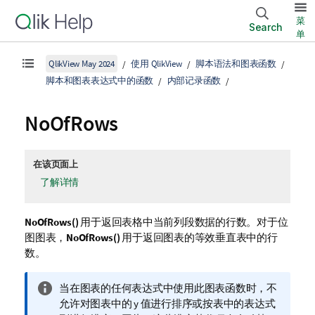
菜
Search
单
QlikView May 2024
使用 QlikView
脚本语法和图表函数
脚本和图表表达式中的函数
内部记录函数
NoOfRows
在该页面上
了解详情
NoOfRows()
用于返回表格中当前列段数据的行数。对于位
图图表，
NoOfRows()
用于返回图表的等效垂直表中的行
数。
信
当在图表的任何表达式中使用此图表函数时，不
息
允许对图表中的 y 值进行排序或按表中的表达式