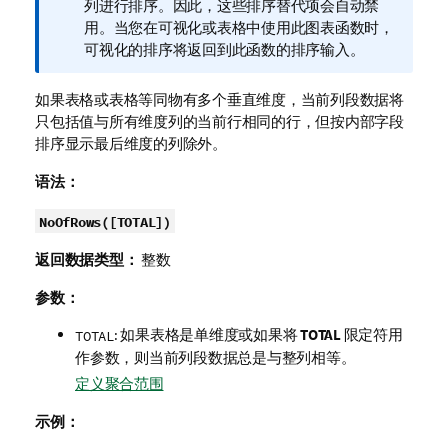
注
列进行排序。因此，这些排序替代项会自动禁
释
用。当您在可视化或表格中使用此图表函数时，
可视化的排序将返回到此函数的排序输入。
如果表格或表格等同物有多个垂直维度，当前列段数据将
只包括值与所有维度列的当前行相同的行，但按内部字段
排序显示最后维度的列除外。
语法：
NoOfRows(
[
TOTAL
]
)
返回数据类型：
整数
参数：
: 如果表格是单维度或如果将
TOTAL
限定符用
TOTAL
作参数，则当前列段数据总是与整列相等。
定义聚合范围
示例：