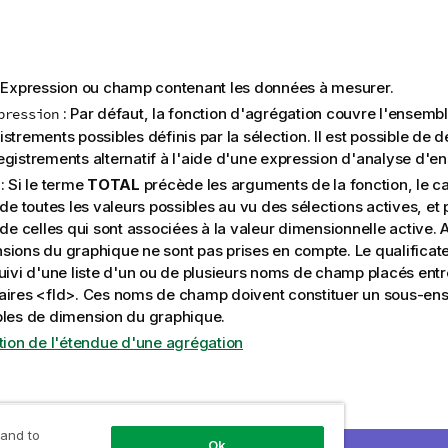
 Expression ou champ contenant les données à mesurer.
: Par défaut, la fonction d'agrégation couvre l'ensemb
pression
strements possibles définis par la sélection. Il est possible de 
egistrements alternatif à l'aide d'une expression d'analyse d'e
: Si le terme
TOTAL
précède les arguments de la fonction, le ca
 de toutes les valeurs possibles au vu des sélections actives, et
 de celles qui sont associées à la valeur dimensionnelle active. 
sions du graphique ne sont pas prises en compte. Le qualificat
suivi d'une liste d'un ou de plusieurs noms de champ placés ent
aires
<fld>
. Ces noms de champ doivent constituer un sous-en
bles de dimension du graphique.
ition de l'étendue d'une agrégation
ésultats
 and to
Ok