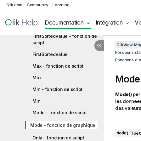
Fonctions utilisées dans les scripts
Qlik.com
Community
Learning
et expressions de graphique
Fonctions d'agrégation
Documentation
Intégration
Vi
Fonctions d'agrégation de base
FirstSortedValue - fonction de
script
QlikView Ma
Fonctions uti
FirstSortedValue
Fonctions d'
Max - fonction de script
Mode
Max
Min - fonction de script
Mode()
per
Min
les donnée
des valeur
Mode - fonction de script
Mode - fonction de graphique
Mode(
[{Set
Only - fonction de script