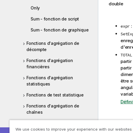
double
Only
Sum - fonction de script
:
expr
Sum - fonction de graphique
SetEx
enregi
Fonctions d'agrégation de
d'enr
décompte
TOTAL
Fonctions d'agrégation
partir
financières
partir
dimen
Fonctions d'agrégation
être 
statistiques
angul
varia
Fonctions de test statistique
Défin
Fonctions d'agrégation de
chaînes
Fonctions de dimension
Exemples et r
We use cookies to improve your experience with our websites
synthétique