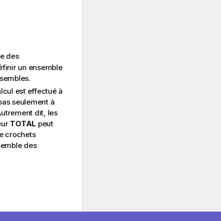
le des
définir un ensemble
nsembles.
lcul est effectué à
 pas seulement à
Autrement dit, les
eur
TOTAL
peut
re crochets
semble des