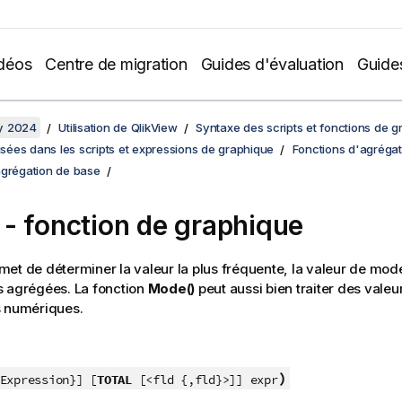
déos
Centre de migration
Guides d'évaluation
Guide
y 2024
Utilisation de QlikView
Syntaxe des scripts et fonctions de 
lisées dans les scripts et expressions de graphique
Fonctions d'agrégat
agrégation de base
- fonction de graphique
met de déterminer la valeur la plus fréquente, la valeur de mo
s agrégées. La fonction
Mode()
peut aussi bien traiter des valeu
s numériques.
)
Expression}] [
TOTAL
[<fld {,fld}>]] expr