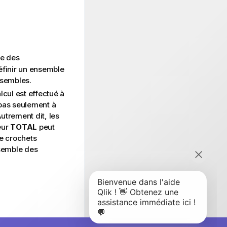
le des
définir un ensemble
nsembles.
lcul est effectué à
 pas seulement à
Autrement dit, les
eur
TOTAL
peut
re crochets
semble des