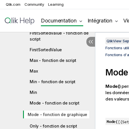
Fonctions utilisées dans les scripts
Qlik.com
Community
Learning
et expressions de graphique
Fonctions d'agrégation
Documentation
Intégration
Vi
Fonctions d'agrégation de base
FirstSortedValue - fonction de
script
QlikView Se
Fonctions uti
FirstSortedValue
Fonctions d'
Max - fonction de script
Mode
Max
Min - fonction de script
Mode()
per
Min
les donnée
des valeur
Mode - fonction de script
Mode - fonction de graphique
Mode(
[{Set
Only - fonction de script