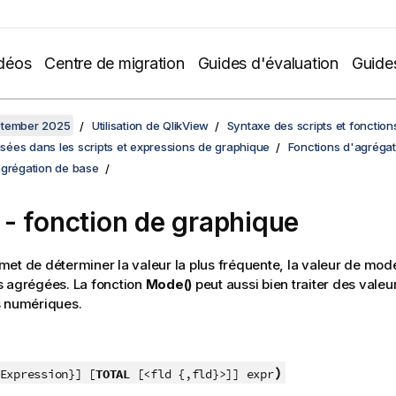
déos
Centre de migration
Guides d'évaluation
Guide
ptember 2025
Utilisation de QlikView
Syntaxe des scripts et fonctio
lisées dans les scripts et expressions de graphique
Fonctions d'agrégat
agrégation de base
- fonction de graphique
met de déterminer la valeur la plus fréquente, la valeur de mo
s agrégées. La fonction
Mode()
peut aussi bien traiter des valeu
s numériques.
)
Expression}] [
TOTAL
[<fld {,fld}>]] expr