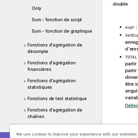
double
Only
Sum - fonction de script
:
expr
Sum - fonction de graphique
SetEx
enregi
Fonctions d'agrégation de
d'enr
décompte
TOTAL
Fonctions d'agrégation
partir
financières
partir
dimen
Fonctions d'agrégation
être 
statistiques
angul
varia
Fonctions de test statistique
Défin
Fonctions d'agrégation de
chaînes
Fonctions de dimension
Exemples et r
We use cookies to improve your experience with our websites
synthétique