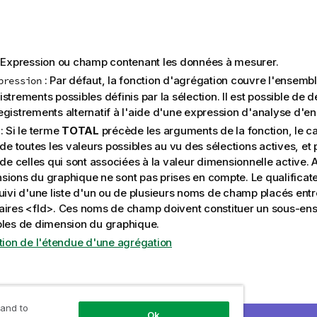
 Expression ou champ contenant les données à mesurer.
: Par défaut, la fonction d'agrégation couvre l'ensemb
pression
strements possibles définis par la sélection. Il est possible de 
egistrements alternatif à l'aide d'une expression d'analyse d'e
: Si le terme
TOTAL
précède les arguments de la fonction, le ca
 de toutes les valeurs possibles au vu des sélections actives, et
 de celles qui sont associées à la valeur dimensionnelle active. 
sions du graphique ne sont pas prises en compte. Le qualificat
suivi d'une liste d'un ou de plusieurs noms de champ placés ent
aires
<fld>
. Ces noms de champ doivent constituer un sous-en
bles de dimension du graphique.
ition de l'étendue d'une agrégation
ésultats
 and to
Ok