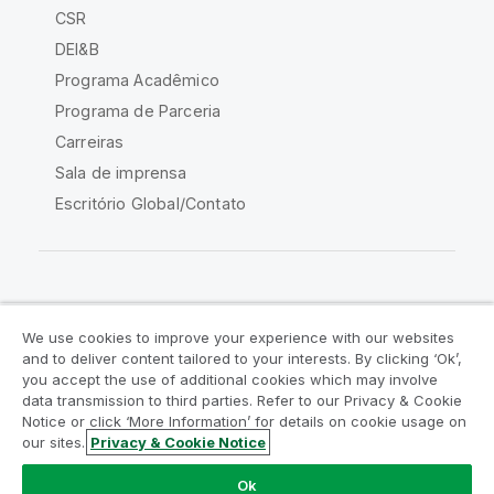
CSR
DEI&B
Programa Acadêmico
Programa de Parceria
Carreiras
Sala de imprensa
Escritório Global/Contato
Comunidade Qlik
We use cookies to improve your experience with our websites
and to deliver content tailored to your interests. By clicking ‘Ok’,
Acordos legais
Termos do produto
you accept the use of additional cookies which may involve
data transmission to third parties. Refer to our Privacy & Cookie
Legal Policies
Políticas Legais
Notice or click ‘More Information’ for details on cookie usage on
Termos de uso
Marcas comerciais
our sites.
Privacy & Cookie Notice
Do Not Share My Info
Ok