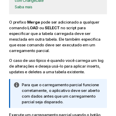
com ChangeDate
Saiba mais
O prefixo
Merge
pode ser adicionado a qualquer
comando
LOAD
ou
SELECT
no script para
especificar que a tabela carregada deve ser
mesclada em outra tabela. Ele também especifica
que esse comando deve ser executado em um
carregamento parcial.
O caso de uso típico é quando você carrega um log
de alterações e deseja usá-lo para aplicar
inserts
,
updates
e
deletes
a uma tabela existente.
N
Para que o carregamento parcial funcione
o
corretamente, o aplicativo deve ser aberto
t
com dados antes que um carregamento
a
parcial seja disparado.
i
n
Execute um carregamento parcial usando o botão