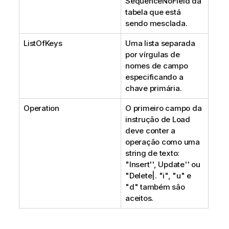
SequenceNoField
da
tabela que está
sendo mesclada.
ListOfKeys
Uma lista separada
por vírgulas de
nomes de campo
especificando a
chave primária.
Operation
O primeiro campo da
instrução de Load
deve conter a
operação como uma
string de texto:
"
Insert
'',
Update
'' ou
"
Delete
|. "
i
", "
u
" e
"
d
" também são
aceitos.