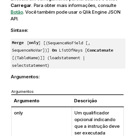
f
Carregar
.
Para obter mais informações, consulte
o
Botão
.
Você também pode usar o
Qlik Engine JSON
r
API
.
m
Sintaxe:
a
t
Merge
only
[
] [(SequenceNoField [,
i
v
SequenceNoVar])]
On
ListOfKeys [
Concatenate
a
[(TableName)]] (loadstatement |
selectstatement)
Argumentos:
Argumentos
Argumento
Descrição
only
Um qualificador
opcional indicando
que a instrução deve
ser executada