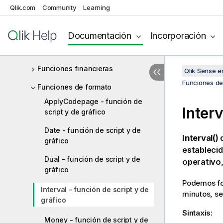
Funciones exponenciales y
Qlik.com
Community
Learning
logarítmicas
Funciones de campo
Documentación
Incorporación
Funciones de archivo
Funciones financieras
Qlik Sense 
Funciones de 
Funciones de formato
ApplyCodepage - función de
Interv
script y de gráfico
Date - función de script y de
Interval()
d
gráfico
establecid
Dual - función de script y de
operativo,
gráfico
Podemos for
Interval - función de script y de
minutos, s
gráfico
Sintaxis:
Money - función de script y de