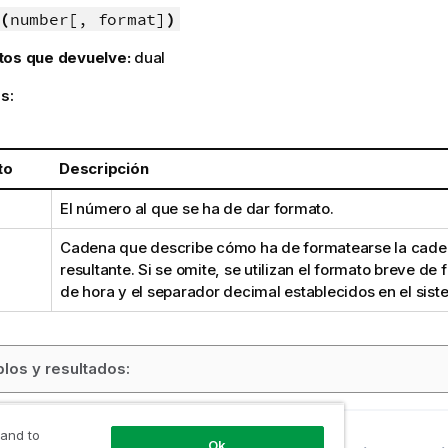
(
number[, format]
)
tos que devuelve:
dual
s:
to
Descripción
El número al que se ha de dar formato.
Cadena que describe cómo ha de formatearse la caden
resultante. Si se omite, se utilizan el formato breve de 
de hora y el separador decimal establecidos en el sist
los y resultados:
 and to
rior
Ok