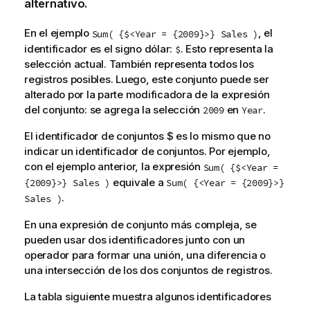
alternativo.
En el ejemplo
, el
Sum( {$<Year = {2009}>} Sales )
identificador es el signo dólar:
. Esto representa la
$
selección actual. También representa todos los
registros posibles. Luego, este conjunto puede ser
alterado por la parte modificadora de la expresión
del conjunto: se agrega la selección
en
.
2009
Year
El identificador de conjuntos
$
es lo mismo que no
indicar un identificador de conjuntos. Por ejemplo,
con el ejemplo anterior, la expresión
Sum( {$<Year =
equivale a
{2009}>} Sales )
Sum( {<Year = {2009}>}
.
Sales )
En una expresión de conjunto más compleja, se
pueden usar dos identificadores junto con un
operador para formar una unión, una diferencia o
una intersección de los dos conjuntos de registros.
La tabla siguiente muestra algunos identificadores