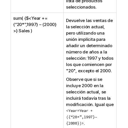
lista de productos
seleccionados.
sum( {$<Year +=
Devuelve las ventas de
{“20*”,1997} – {2000}
la selección actual,
>} Sales )
pero utilizando una
unión implícita para
añadir un determinado
número de años a la
selección: 1997 y todos
los que comiencen por
"20", excepto el 2000.
Observe que si se
incluye 2000 en la
selección actual, se
incluirá todavía tras la
modificación. Igual que
<Year=Year +
({“20*”,1997}–
{2000})>
.