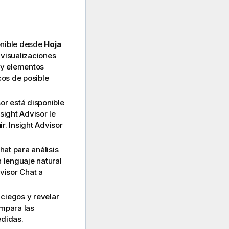
onible desde
Hoja
visualizaciones
 y elementos
os de posible
sor está disponible
nsight Advisor
le
ir.
Insight Advisor
hat para análisis
 lenguaje natural
dvisor Chat
a
 ciegos y revelar
ompara las
edidas.