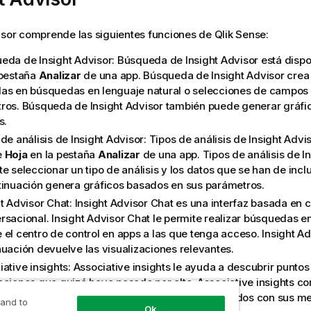
isor
comprende las siguientes funciones de
Qlik Sense
:
eda de Insight Advisor
:
Búsqueda de Insight Advisor está disp
 pestaña
Analizar
de una app
.
Búsqueda de Insight Advisor
crea 
as en búsquedas en lenguaje natural o selecciones de campos
ros.
Búsqueda de Insight Advisor
también puede generar gráfic
s.
de análisis de Insight Advisor
:
Tipos de análisis de Insight Advi
e
Hoja
en la pestaña
Analizar
de una app.
Tipos de análisis de I
e seleccionar un tipo de análisis y los datos que se han de inclu
tinuación genera gráficos basados en sus parámetros.
ht Advisor Chat
: Insight Advisor Chat es una interfaz basada en c
rsacional.
Insight Advisor Chat
le permite realizar búsquedas en
 el centro de control en apps a las que tenga acceso.
Insight A
nuación devuelve las visualizaciones relevantes.
ative insights: Associative insights le ayuda a descubrir puntos
aciones que quizá haya pasado por alto. Associative insights c
ibuciones de sus selecciones y los valores excluidos con sus m
 and to
Ok