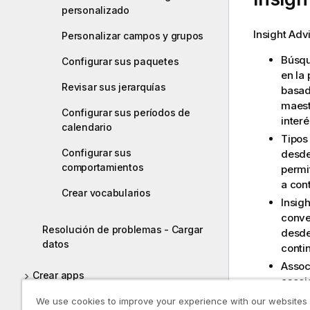
personalizado
Insight Adv
Personalizar campos y grupos
Búsqu
Configurar sus paquetes
en la
Revisar sus jerarquías
basad
maest
Configurar sus períodos de
interé
calendario
Tipos 
Configurar sus
desd
comportamientos
permit
a con
Crear vocabularios
Insig
conve
Resolución de problemas - Cargar
desde
datos
conti
Associ
Crear apps
asoci
contr
Visualizaciones
We use cookies to improve your experience with our websites