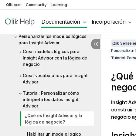
Ver y transformar el modelo de
Qlik.com
Community
Learning
datos
Mejores prácticas de modelado de
Documentación
Incorporación
datos
Personalizar los modelos lógicos
para Insight Advisor
Qlik Sense 
Personalizar 
Crear modelos lógicos para
Insight Advisor con la lógica de
Tutorial: Per
negocio
¿Qué
Crear vocabularios para Insight
Advisor
negoc
Tutorial: Personalizar cómo
interpreta los datos Insight
Insight Ad
Advisor
construir 
¿Qué es Insight Advisor y la
negocio a
lógica de negocio?
Insigh
Habilitar un modelo lógico