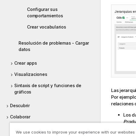
Configurar sus
Jerarquías e
comportamientos
Crear vocabularios
Resolución de problemas - Cargar
datos
Crear apps
Visualizaciones
Sintaxis de script y funciones de
Las jerarqu
gráficos
Por ejemplo
relaciones 
Descubrir
Los d
Colaborar
Produ
Ayuda para desarrolladores
Los d
We use cookies to improve your experience with our websites