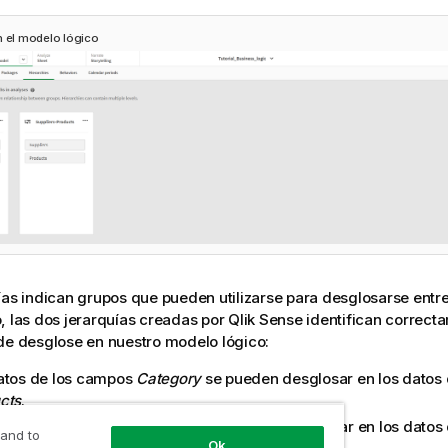
n el modelo lógico
ías indican grupos que pueden utilizarse para desglosarse entre s
, las dos jerarquías creadas por
Qlik Sense
identifican correct
de desglose en nuestro modelo lógico:
atos de los campos
Category
se pueden desglosar en los datos
cts
.
atos de los campos
Suppliers
se pueden desglosar en los datos
 and to
Ok