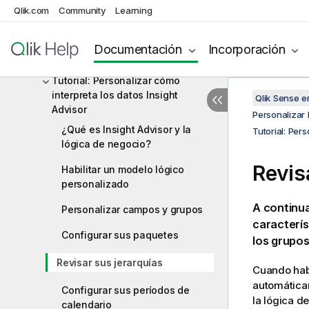
Insight Advisor con la lógica de
Qlik.com
Community
Learning
negocio
Crear vocabularios para Insight
Documentación
Incorporación
Advisor
Tutorial: Personalizar cómo
interpreta los datos Insight
Qlik Sense 
Advisor
Personalizar 
¿Qué es Insight Advisor y la
Tutorial: Per
lógica de negocio?
Revis
Habilitar un modelo lógico
personalizado
A continua
Personalizar campos y grupos
caracterís
Configurar sus paquetes
los grupos
Revisar sus jerarquías
Cuando habi
automáticam
Configurar sus períodos de
la lógica d
calendario