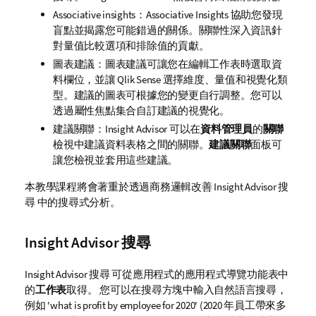
Associative insights：Associative Insights 協助您發現
盲點並揭露您可能錯過的關係。關聯性深入資訊針
對量值比較選項和排除值的貢獻。
圖表建議：圖表建議可讓您在編輯工作表時選取資
料欄位，並讓
Qlik Sense
選擇維度、量值和視覺化類
型。建議的圖表可根據您的變更自行調整。您可以
透過屬性焦點集合自訂建議的視覺化。
建議關聯：
Insight Advisor
可以在
資料管理員
的
關聯
檢視中建議資料表格之間的關聯。
建議關聯
面板可
讓您檢視並套用這些建議。
本教學課程將會著重於透過商務邏輯改善
Insight Advisor 搜
尋
中的搜尋式分析。
Insight Advisor 搜尋
Insight Advisor 搜尋
可從應用程式的應用程式導覽功能表中
的
工作表
取得。
您可以在搜尋方塊中輸入自然語言搜尋，
例如
'what is profit by employee for 2020'
(2020 年員工帶來多