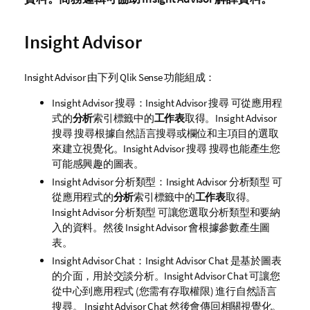
Insight Advisor
Insight Advisor
由下列
Qlik Sense
功能組成：
Insight Advisor 搜尋
：
Insight Advisor 搜尋 可從應用程
式的
分析
索引標籤中的
工作表
取得
。
Insight Advisor
搜尋
搜尋根據自然語言搜尋或欄位和主項目的選取
來建立視覺化。
Insight Advisor 搜尋
搜尋也能產生您
可能感興趣的圖表。
Insight Advisor 分析類型
：
Insight Advisor 分析類型 可
從應用程式的
分析
索引標籤中的
工作表
取得。
Insight Advisor 分析類型
可讓您選取分析類型和要納
入的資料。然後
Insight Advisor
會根據參數產生圖
表。
Insight Advisor Chat
：Insight Advisor Chat 是基於圖表
的介面，用於交談分析。
Insight Advisor Chat
可讓您
從中心到應用程式 (您需有存取權限) 進行自然語言
搜尋。
Insight Advisor Chat
然後會傳回相關視覺化。