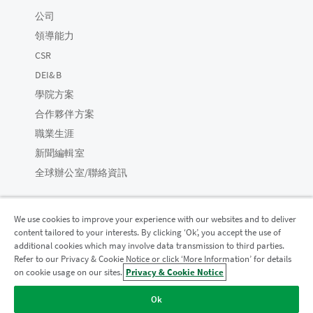
公司
領導能力
CSR
DEI&B
學院方案
合作夥伴方案
職業生涯
新聞編輯室
全球辦公室/聯絡資訊
We use cookies to improve your experience with our websites and to deliver
content tailored to your interests. By clicking ‘Ok’, you accept the use of
Qlik 社群
additional cookies which may involve data transmission to third parties.
Refer to our Privacy & Cookie Notice or click ‘More Information’ for details
on cookie usage on our sites.
Privacy & Cookie Notice
法律合約
產品條款
Legal Policies
法律條規
Ok
使用條款
商標
Do Not Share My Info