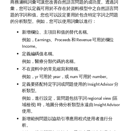
商務邏輯詞彙可讓您改善自然語言問題的成功度。透過詞
彙，您可以定義可用於不存在於資料模型中之自然語言問
題的字詞和值。您也可以設定要用於包含特定字詞之問題
的分析類型。例如，您可以使用詞彙以進行：
新增欄位、主項目和值的替代名稱。
例如，
Earnings
、
Proceeds
和
Revenue
可用於欄位
Income
。
定義編碼值名稱。
例如，醫療分類代碼的名稱。
不在資料中的常見縮寫和簡稱。
例如，
yr
可用於
year
，或
num
可用於
number
。
定義要搭配特定字詞或問題使用的
Insight Advisor
分
析類型。
例如，進行設定，當問題包括字詞
regional view
(區
域檢視) 時，地圖分佈分析類型永遠由
Insight Advisor
使用。
新增範例問題以協助引導應用程式使用者進行分
析。