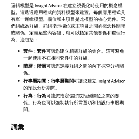
邏輯模型是
Insight Advisor
在建立視覺化時使用的概念模
型。這透過應用程式的資料模型來建置。每個應用程式具
有單一邏輯模型。欄位和主項目是此模型的核心元件。它
們組織為群組。群組指示欄位或主項目之間的概念性關聯
或關係。定義這些內容後，就可以指定其他關係和處理行
為。這包括：
套件
：
套件
可讓您建立相關群組的集合。這可避免
一起使用不在相同套件中的群組。
階層
：
階層
可讓您定義群組之間的向下探查分析關
係。
行事曆期間
：
行事曆期間
可讓您建立
Insight Advisor
的預設分析期間。
行為
：
行為
可讓您指定偏好或拒絕欄位之間的關
係。行為也可以強制執行所需選項和預設行事曆期
間。
詞彙