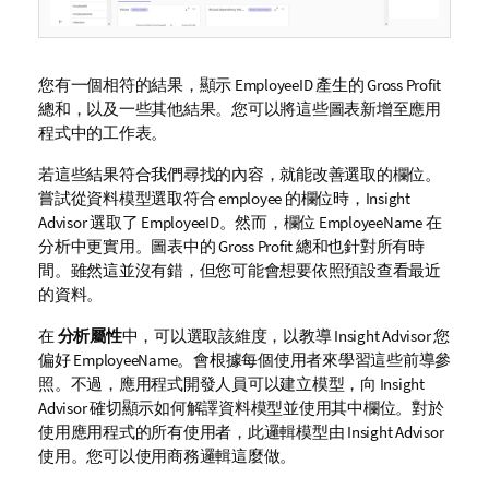
您有一個相符的結果，顯示
EmployeeID
產生的
Gross Profit
總和，以及一些其他結果。
您可以將這些圖表新增至應用
程式中的工作表。
若這些結果符合我們尋找的內容，就能改善選取的欄位。
嘗試從資料模型選取符合
employee
的欄位時，
Insight
Advisor
選取了
EmployeeID
。然而，欄位
EmployeeName
在
分析中更實用。圖表中的
Gross Profit
總和也針對所有時
間。雖然這並沒有錯，但您可能會想要依照預設查看最近
的資料。
在
分析屬性
中，可以選取該維度，以教導
Insight Advisor
您
偏好
EmployeeName
。會根據每個使用者來學習這些前導參
照。不過，應用程式開發人員可以建立模型，向
Insight
Advisor
確切顯示如何解譯資料模型並使用其中欄位。對於
使用應用程式的所有使用者，此邏輯模型由
Insight Advisor
使用。您可以使用商務邏輯這麼做。