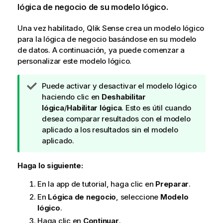
lógica de negocio de su modelo lógico.
Una vez habilitado,
Qlik Sense
crea un modelo lógico
para la lógica de negocio basándose en su modelo
de datos. A continuación, ya puede comenzar a
personalizar este modelo lógico.
N
Puede activar y desactivar el modelo lógico
o
haciendo clic en
Deshabilitar
t
lógica
/
Habilitar lógica
. Esto es útil cuando
a
desea comparar resultados con el modelo
d
aplicado a los resultados sin el modelo
e
aplicado.
s
u
Haga lo siguiente:
g
En la app de tutorial, haga clic en
Preparar
.
e
r
En
Lógica de negocio
, seleccione
Modelo
e
lógico
.
n
Haga clic en
Continuar
.