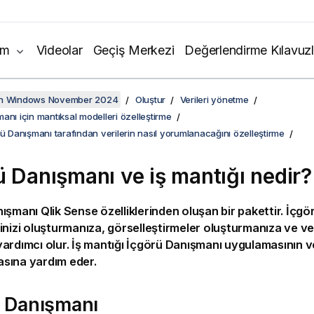
ım
Videolar
Geçiş Merkezi
Değerlendirme Kılavuzl
on Windows November 2024
Oluştur
Verileri yönetme
anı için mantıksal modelleri özelleştirme
rü Danışmanı tarafından verilerin nasıl yorumlanacağını özelleştirme
ü Danışmanı
ve iş mantığı nedir?
nışmanı
Qlik Sense
özelliklerinden oluşan bir pakettir.
İçgö
inizi oluşturmanıza, görselleştirmeler oluşturmanıza ve ver
ardımcı olur. İş mantığı
İçgörü Danışmanı
uygulamasının ver
sına yardım eder.
ü Danışmanı