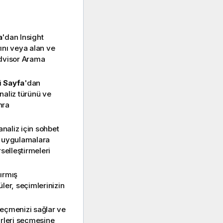
a
'dan Insight
rını veya alan ve
Advisor Arama
i
Sayfa
'dan
analiz türünü ve
nra
naliz için sohbet
n uygulamalara
rselleştirmeleri
çırmış
üler, seçimlerinizin
 seçmenizi sağlar ve
rleri seçmesine