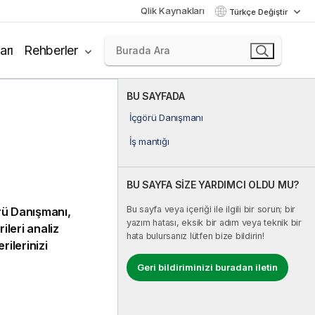
Qlik Kaynakları
Türkçe Değiştir
arı
Rehberler
BU SAYFADA
İçgörü Danışmanı
İş mantığı
BU SAYFA SİZE YARDIMCI OLDU MU?
Bu sayfa veya içeriği ile ilgili bir sorun; bir
rü Danışmanı
,
yazım hatası, eksik bir adım veya teknik bir
ileri analiz
hata bulursanız lütfen bize bildirin!
ilerinizi
Geri bildiriminizi buradan iletin