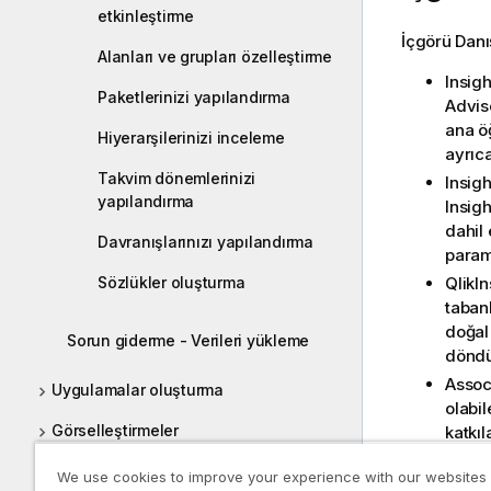
etkinleştirme
İçgörü Dan
Alanları ve grupları özelleştirme
Insig
Paketlerinizi yapılandırma
Adviso
ana öğ
Hiyerarşilerinizi inceleme
ayrıca
Takvim dönemlerinizi
Insigh
yapılandırma
Insigh
dahil 
Davranışlarınızı yapılandırma
parame
QlikI
Sözlükler oluşturma
tabanl
doğal 
Sorun giderme - Verileri yükleme
döndü
Associ
Uygulamalar oluşturma
olabil
Görselleştirmeler
katkıl
Grafik
Kod söz dizimi ve grafik fonksiyonları
We use cookies to improve your experience with our websites
Qlik 