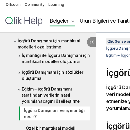
Veri kaynaklarına bağlanma
Qlik.com
Community
Learning
Veri modelini görüntüleme ve
dönüştürme
Belgeler
Ürün Bilgileri ve Tanıt
En iyi veri modelleme uygulamaları
İçgörü Danışmanı için mantıksal
Qlik Sense 
modelleri özelleştirme
İçgörü Danışm
İş mantığı ile İçgörü Danışmanı için
Eğitim – İçgö
mantıksal modeller oluşturma
İçgör
İçgörü Danışmanı için sözlükler
oluşturma
İçgörü Da
Eğitim – İçgörü Danışmanı
veri model
tarafından verilerin nasıl
etmenize y
yorumlanacağını özelleştirme
yorumlama
İçgörü Danışmanı ve iş mantığı
nedir?
İçgör
Özel bir mantıksal modeli