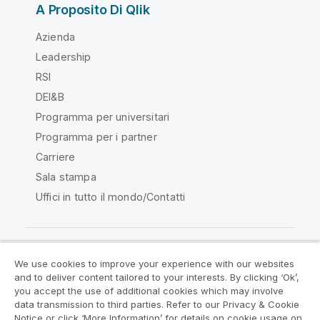
A Proposito Di Qlik
Azienda
Leadership
RSI
DEI&B
Programma per universitari
Programma per i partner
Carriere
Sala stampa
Uffici in tutto il mondo/Contatti
We use cookies to improve your experience with our websites
Qlik Community
and to deliver content tailored to your interests. By clicking ‘Ok’,
you accept the use of additional cookies which may involve
data transmission to third parties. Refer to our Privacy & Cookie
Contratti
Termini del prodotto
Notice or click ‘More Information’ for details on cookie usage on