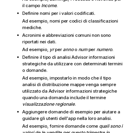
il campo
Income
.
Definire nomi per i valori codificati.
Ad esempio, nomi per codici di classificazioni
mediche.
Acronimi e abbreviazioni comuni non sono
riportati nei dati.
Ad esempio,
yr
per
anno
o
num
per
numero
.
Definire il tipo di analisi
Advisor informazioni
strategiche
da utilizzare con determinati termini
o domande.
Ad esempio, impostarlo in modo che il tipo
analisi di distribuzione mappe venga sempre
utilizzato da
Advisor informazioni strategiche
quando una domanda include il termine
visualizzazione regionale
.
Aggiungere domande di esempio per aiutare a
guidare gli utenti dell'app nella loro analisi.
Ad esempio, fornire domande come
quali sono i
valori de le vendite per questo trimestre in