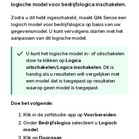
logische model voor bedrijfslogica inschakelen.
Zodra u dit hebt ingeschakeld, maakt
Qlik Sense
een
logisch model voor bedrijfslogica op basis van uw
gegevensmodel. U kunt vervolgens starten met het
aanpassen van dit logische model.
T
U kunt het logische model in- of uitschakelen
i
door te klikken op
Logica
p
uitschakelen
/
Logica inschakelen
. Dit is
handig als u resultaten wilt vergelijken met
een model dat is toegepast op resultaten
waarop geen model is toegepast.
Doe het volgende:
Klik in de zelfstudie-app op
Voorbereiden
.
Onder
Bedrijfslogica
selecteert u
Logisch
model
.
Klik op
Doorgaan
.