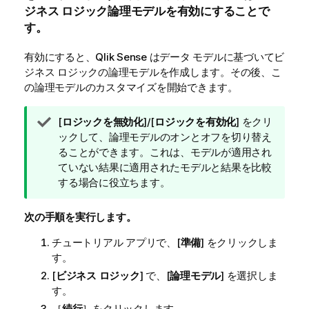
ジネス ロジック論理モデルを有効にすることで
す。
有効にすると、
Qlik Sense
はデータ モデルに基づいてビ
ジネス ロジックの論理モデルを作成します。その後、こ
の論理モデルのカスタマイズを開始できます。
ヒ
[
ロジックを無効化
]/[
ロジックを有効化
] をクリ
ン
ックして、論理モデルのオンとオフを切り替え
ト
ることができます。これは、モデルが適用され
メ
ていない結果に適用されたモデルと結果を比較
モ
する場合に役立ちます。
次の手順を実行します。
チュートリアル アプリで、[
準備
] をクリックしま
す。
[
ビジネス ロジック
] で、[
論理モデル
] を選択しま
す。
［
続行
］をクリックします。