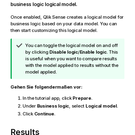
business logic logical model.
Once enabled,
Qlik Sense
creates a logical model for
business logic based on your data model. You can
then start customizing this logical model.
T
You can toggle the logical model on and off
i
by clicking
Disable logic
/
Enable logic
. This
p
is useful when you want to compare results
p
with the model applied to results without the
h
model applied.
i
n
Gehen Sie folgendermaßen vor:
w
In the tutorial app, click
Prepare
.
e
i
Under
Business logic
, select
Logical model
.
s
Click
Continue
.
Results