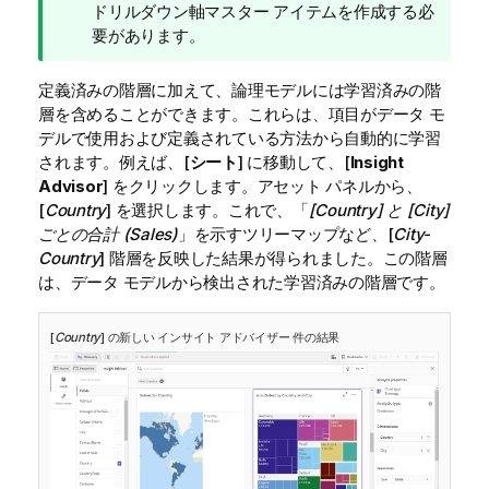
ドリルダウン軸マスター アイテムを作成する必
要があります。
定義済みの階層に加えて、論理モデルには学習済みの階
層を含めることができます。これらは、項目がデータ モ
デルで使用および定義されている方法から自動的に学習
されます。例えば、[
シート
] に移動して、[
Insight
Advisor
] をクリックします。アセット パネルから、
[
Country
] を選択します。これで、「
[Country] と [City]
ごとの合計 (Sales)
」を示すツリーマップなど、[
City-
Country
] 階層を反映した結果が得られました。この階層
は、データ モデルから検出された学習済みの階層です。
[
Country
] の新しい
インサイト アドバイザー
件の結果