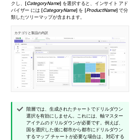
クし、[
CategoryName
] を選択すると、
インサイト アド
バイザー
には [
CategoryName
] を [
ProductName
] で分
類したツリーマップが含まれます。
カテゴリと製品の内訳
ヒ
階層では、生成されたチャートでドリルダウン
ン
選択を有効にしません。これには、軸マスター
ト
アイテムのドリルダウンが必要です。例えば、
メ
国を選択した後に都市から都市にドリルダウン
モ
するマップ チャートが必要な場合は、対応する