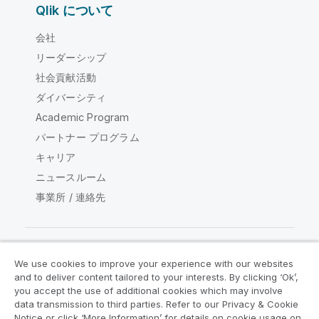
Qlik について
会社
リーダーシップ
社会貢献活動
ダイバーシティ
Academic Program
パートナー プログラム
キャリア
ニュースルーム
事業所 / 連絡先
We use cookies to improve your experience with our websites
Qlik コミュニティ
and to deliver content tailored to your interests. By clicking ‘Ok’,
you accept the use of additional cookies which may involve
data transmission to third parties. Refer to our Privacy & Cookie
法的契約
製品規約
Legal Policies
Notice or click ‘More Information’ for details on cookie usage on