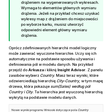
s
drążeniem na wygenerowanych wykresach.
k
Wymaga to elementów głównych wymiaru
a
drążenia. Jeżeli na przykład chcesz uzyskać
z
wykresy map z drążeniem do miejscowości
ó
po wyborze karku, musisz utworzyć
w
odpowiedni element główny wymiaru
k
drążenia.
a
Oprócz zdefiniowanych hierarchii model logiczny
może zawierać wyuczone hierarchie. Uczy się ich
automatycznie na podstawie sposobu używania i
definiowania pól w modelu danych. Na przykład
przejdź do
Arkusza
i kliknij
Insight Advisor
. Z panelu
zasobów wybierz
Country
. Masz teraz wyniki, które
odzwierciedlają hierarchię
City-Country
, w tym mapę
drzewa, która pokazuje
sum(Sales) według pól
Country i City
. Ta hierarchia jest wyuczoną hierarchią
wykrytą na podstawie modelu danych.
Nowe wyniki programu
Wnioski
dotyczące pola
Country