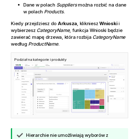
Dane w polach
Suppliers
można rozbić na dane
w polach
Products
.
Kiedy przejdziesz do
Arkusza
, klikniesz
Wnioski
i
wybierzesz
CategoryName
, funkcja
Wnioski
będzie
zawierać mapę drzewa, która rozbija
CategoryName
według
ProductName
.
Podział na kategorie i produkty
W
Hierarchie nie umożliwiają wyborów z