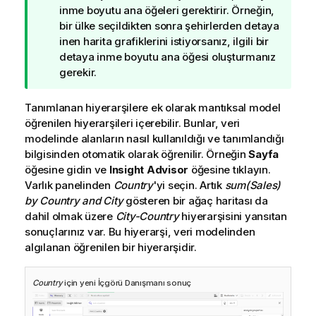
u
inme boyutu ana öğeleri gerektirir. Örneğin,
c
bir ülke seçildikten sonra şehirlerden detaya
u
inen harita grafiklerini istiyorsanız, ilgili bir
n
detaya inme boyutu ana öğesi oluşturmanız
o
gerekir.
t
u
Tanımlanan hiyerarşilere ek olarak mantıksal model
öğrenilen hiyerarşileri içerebilir. Bunlar, veri
modelinde alanların nasıl kullanıldığı ve tanımlandığı
bilgisinden otomatik olarak öğrenilir. Örneğin
Sayfa
öğesine gidin ve
Insight Advisor
öğesine tıklayın.
Varlık panelinden
Country
'yi seçin. Artık
sum(Sales)
by Country and City
gösteren bir ağaç haritası da
dahil olmak üzere
City-Country
hiyerarşisini yansıtan
sonuçlarınız var. Bu hiyerarşi, veri modelinden
algılanan öğrenilen bir hiyerarşidir.
Country
için yeni
İçgörü Danışmanı
sonuç