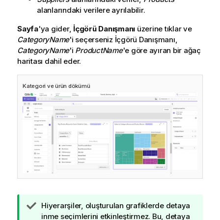
alanlarındaki verilere ayrılabilir.
Sayfa
'ya gider,
İçgörü Danışmanı
üzerine tıklar ve
CategoryName
'i seçerseniz
İçgörü Danışmanı
,
CategoryName
'i
ProductName
'e göre ayıran bir ağaç
haritası dahil eder.
Kategori ve ürün dökümü
İ
Hiyerarşiler, oluşturulan grafiklerde detaya
p
inme seçimlerini etkinleştirmez. Bu, detaya