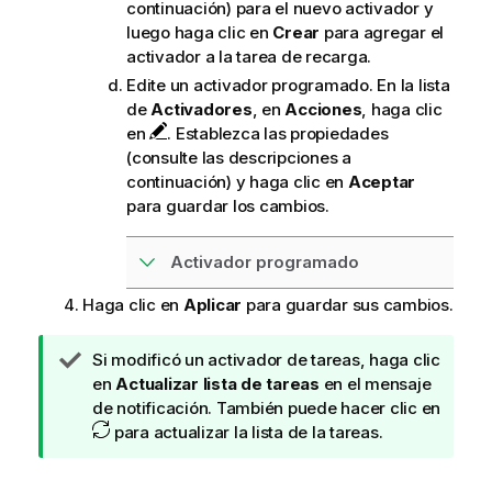
continuación) para el nuevo activador y
luego haga clic en
Crear
para agregar el
activador a la tarea de recarga.
Edite un activador programado. En la lista
de
Activadores
, en
Acciones
, haga clic
en
. Establezca las propiedades
(consulte las descripciones a
continuación) y haga clic en
Aceptar
para guardar los cambios.
Activador programado
Haga clic en
Aplicar
para guardar sus cambios.
N
Si modificó un activador de tareas, haga clic
o
en
Actualizar lista de tareas
en el mensaje
t
de notificación. También puede hacer clic en
a
para actualizar la lista de la tareas.
d
e