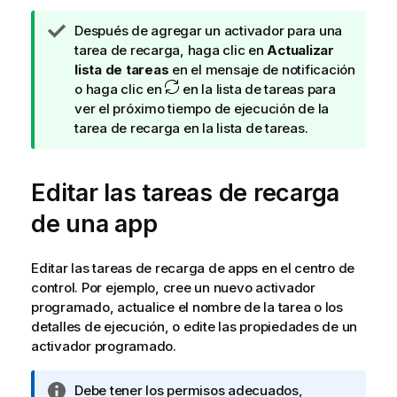
N
Después de agregar un activador para una
o
tarea de recarga, haga clic en
Actualizar
t
lista de tareas
en el mensaje de notificación
a
o haga clic en
en la lista de tareas para
d
ver el próximo tiempo de ejecución de la
e
tarea de recarga en la lista de tareas.
s
u
Editar las tareas de recarga
g
e
de una app
r
e
n
Editar las tareas de recarga de apps en el centro de
c
control. Por ejemplo, cree un nuevo activador
i
programado, actualice el nombre de la tarea o los
a
detalles de ejecución, o edite las propiedades de un
activador programado.
N
Debe tener los permisos adecuados,