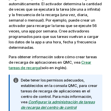
automáticamente. El activador determina la cantidad
de veces que se ejecutará la tarea (de una a infinita)
y la frecuencia de la recarga (una vez, diaria,
semanal o mensual). Por ejemplo, puede crear un
activador para recargar la tarea que se ejecute 56
veces, una app por semana. Cree activadores
programados para que sus tareas vuelvan a cargar
los datos de la app a una hora, fecha y frecuencia
determinadas.
Para obtener información sobre cómo crear tareas
de recarga de aplicaciones en
QMC
, vea
Crear
tareas de recarga
(solo en inglés)
.
N
Debe tener los permisos adecuados,
o
establecidos en la consola
QMC
, para crear
t
tareas de recarga de aplicaciones en el
a
centro de control. Para más información,
i
vea
Configurar la administración de tareas
n
de recarga del centro de control