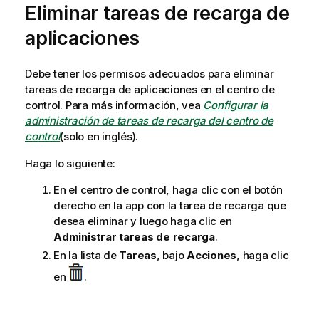
Eliminar tareas de recarga de
s
u
aplicaciones
g
e
r
Debe tener los permisos adecuados para eliminar
e
tareas de recarga de aplicaciones en el centro de
n
control. Para más información, vea
Configurar la
c
administración de tareas de recarga del centro de
i
control
(solo en inglés)
.
a
Haga lo siguiente:
En el centro de control, haga clic con el botón
derecho en la app con la tarea de recarga que
desea eliminar y luego haga clic en
Administrar tareas de recarga
.
En la lista de
Tareas
, bajo
Acciones
, haga clic
en
.