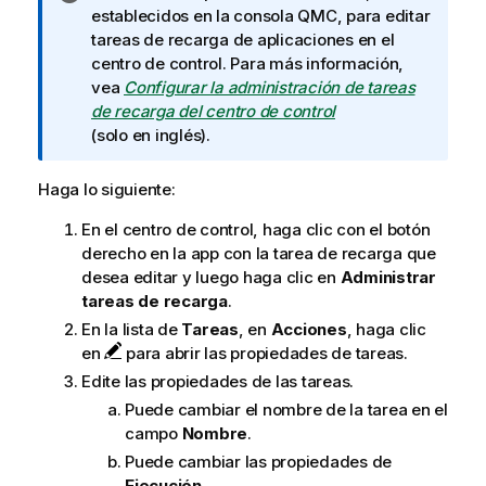
o
establecidos en la consola
QMC
, para editar
t
tareas de recarga de aplicaciones en el
a
centro de control. Para más información,
i
vea
Configurar la administración de tareas
n
de recarga del centro de control
f
(solo en inglés)
.
o
r
Haga lo siguiente:
m
En el centro de control, haga clic con el botón
a
derecho en la app con la tarea de recarga que
t
desea editar y luego haga clic en
Administrar
i
tareas de recarga
.
v
a
En la lista de
Tareas
, en
Acciones
, haga clic
en
para abrir las propiedades de tareas.
Edite las propiedades de las tareas.
Puede cambiar el nombre de la tarea en el
campo
Nombre
.
Puede cambiar las propiedades de
Ejecución
.