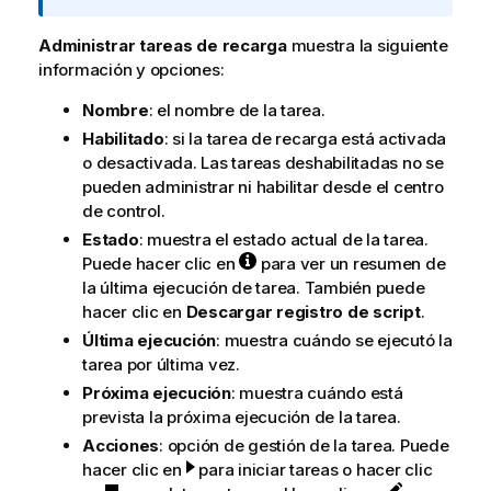
o
r
Administrar tareas de recarga
muestra la siguiente
m
información y opciones:
a
Nombre
: el nombre de la tarea.
t
i
Habilitado
: si la tarea de recarga está activada
v
o desactivada. Las tareas deshabilitadas no se
a
pueden administrar ni habilitar desde el centro
de control.
Estado
: muestra el estado actual de la tarea.
Puede hacer clic en
para ver un resumen de
la última ejecución de tarea. También puede
hacer clic en
Descargar registro de script
.
Última ejecución
: muestra cuándo se ejecutó la
tarea por última vez.
Próxima ejecución
: muestra cuándo está
prevista la próxima ejecución de la tarea.
Acciones
: opción de gestión de la tarea. Puede
hacer clic en
para iniciar tareas o hacer clic