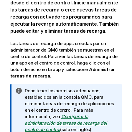
desde el centro de control.
Inicie manualmente
las tareas de recarga o cree nuevas tareas de
recarga con activadores programados para
ejecutar la recarga automáticamente. También
puede editar y eliminar tareas de recarga.
Las tareas de recarga de apps creadas por un
administrador de
QMC
también se muestran en el
centro de control. Para ver las tareas de recarga de
una app en el centro de control, haga clic con el
botón derecho en la app y seleccione
Administrar
tareas de recarga
.
N
Debe tener los permisos adecuados,
o
establecidos en la consola
QMC
, para
t
eliminar tareas de recarga de aplicaciones
a
en el centro de control. Para más
i
información, vea
Configurar la
n
administración de tareas de recarga del
f
centro de control
(solo en inglés)
.