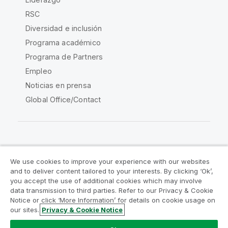
RSC
Diversidad e inclusión
Programa académico
Programa de Partners
Empleo
Noticias en prensa
Global Office/Contact
Qlik Community
We use cookies to improve your experience with our websites
and to deliver content tailored to your interests. By clicking ‘Ok’,
Acuerdos legales
Condiciones del producto
you accept the use of additional cookies which may involve
data transmission to third parties. Refer to our Privacy & Cookie
Legal Policies
Política legal
Notice or click ‘More Information’ for details on cookie usage on
Condiciones de uso
Marcas comerciales
our sites.
Privacy & Cookie Notice
Do Not Share My Info