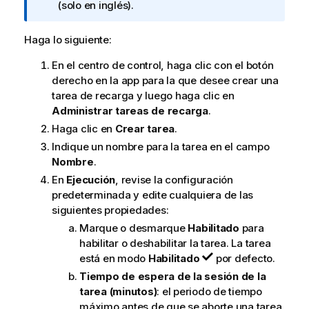
f
(solo en inglés)
.
o
r
Haga lo siguiente:
m
En el centro de control, haga clic con el botón
a
derecho en la app para la que desee crear una
t
tarea de recarga y luego haga clic en
i
Administrar tareas de recarga
.
v
a
Haga clic en
Crear tarea
.
Indique un nombre para la tarea en el campo
Nombre
.
En
Ejecución
, revise la configuración
predeterminada y edite cualquiera de las
siguientes propiedades:
Marque o desmarque
Habilitado
para
habilitar o deshabilitar la tarea. La tarea
está en modo
Habilitado
por defecto.
Tiempo de espera de la sesión de la
tarea (minutos)
: el periodo de tiempo
máximo antes de que se aborte una tarea