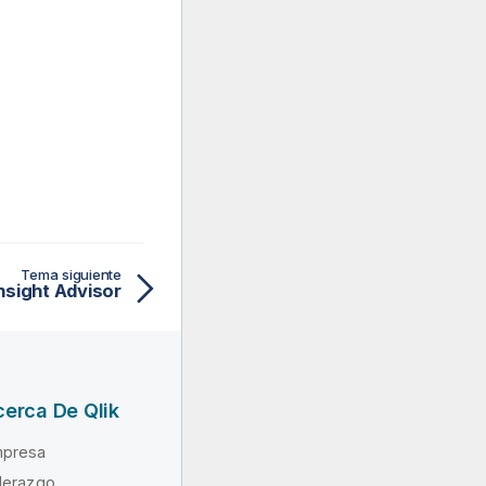
Tema siguiente
nsight Advisor
erca De Qlik
presa
derazgo