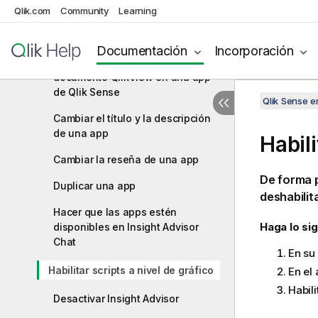
Qlik.com
Community
Learning
Convertir un documento QlikView
en una app Qlik Sense
Documentación
Incorporación
Convertir manualmente un
documento QlikView en una app
de Qlik Sense
Qlik Sense 
Cambiar el título y la descripción
de una app
Habili
Cambiar la reseña de una app
De forma p
Duplicar una app
deshabilit
Hacer que las apps estén
Haga lo sig
disponibles en Insight Advisor
Chat
En su
Habilitar scripts a nivel de gráfico
En el 
Habil
Desactivar Insight Advisor