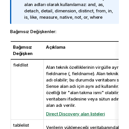
l
alan adları olarak kullanılamaz:
and, as,
g
detach, detail, dimension, distinct, from, in,
i
is, like, measure, native, not, or, where
n
o
Bağımsız Değişkenler:
t
u
Bağımsız
Açıklama
Değişken
fieldlist
Alan teknik özelliklerinin virgülle ayrılmış 
fieldname {, fieldname}
. Alan teknik özell
adı olabilir; bu durumda veritabanı sütun
Sense
alan adı için aynı ad kullanılır. Vey
özelliği bir "alan takma ismi" olabilir; b
veritabanı ifadesine veya sütun adına bi
alan adı verilir.
Direct Discovery alan listeleri
tablelist
Verilerin yükleneceği veritabanındaki ta