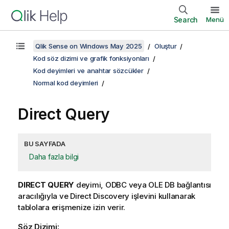
Search
Menü
Qlik Sense on Windows May 2025
Oluştur
Kod söz dizimi ve grafik fonksiyonları
Kod deyimleri ve anahtar sözcükler
Normal kod deyimleri
Direct Query
BU SAYFADA
Daha fazla bilgi
DIRECT QUERY
deyimi,
ODBC
veya
OLE DB
bağlantısı
aracılığıyla ve
Direct Discovery
işlevini kullanarak
tablolara erişmenize izin verir.
Söz Dizimi: