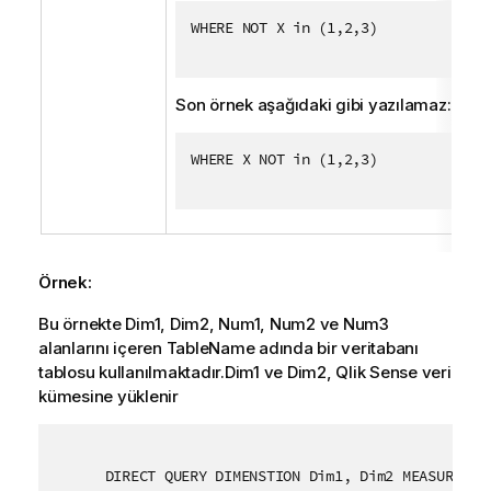
WHERE NOT X in (1,2,3)
Son örnek aşağıdaki gibi yazılamaz:
WHERE X NOT in (1,2,3)
Örnek:
Bu örnekte
Dim1
,
Dim2
,
Num1
,
Num2
ve
Num3
alanlarını içeren
TableName
adında bir veritabanı
tablosu kullanılmaktadır.
Dim1
ve
Dim2
,
Qlik Sense
veri
kümesine yüklenir
DIRECT QUERY DIMENSTION Dim1, Dim2 MEASURE Nu