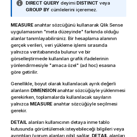
B
DIRECT QUERY
deyimi
DISTINCT
veya
i
GROUP BY
cümlelerini içeremez.
l
g
MEASURE
anahtar sözcüğünü kullanarak
Qlik Sense
i
uygulamasının "meta düzeyinde" farkında olduğu
n
alanlar tanımlayabilirsiniz. Bir hesaplama alanının
o
gerçek verileri, veri yükleme işlemi sırasında
t
yalnızca veritabanında bulunur ve bir
u
görselleştirmede kullanılan grafik ifadelerinin
yönlendirmesiyle "amaca özel" (ad hoc) esasına
göre getirilir.
Genellikle, boyut olarak kullanılacak ayrık değerli
alanların
DIMENSION
anahtar sözcüğüyle yüklenmesi
gerekirken, toplamalarda kullanılacak sayıların
yalnızca
MEASURE
anahtar sözcüğüyle seçilmesi
gerekir.
DETAIL
alanları kullanıcının detaya inme tablo
kutusunda görüntülemek isteyebileceği bilgileri veya
ayrıntıları (yorum alanları gibi) sağlar.
DETAIL
alanları