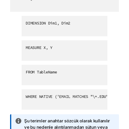
DIMENSION Dim1, Dim2
MEASURE X, Y
FROM TableName
WHERE NATIVE ('EMAIL MATCHES "\*.EDU"')
B
Şu terimler anahtar sözcük olarak kullanılır
i
ve bu nedenle alıntılanmadan sütun veya