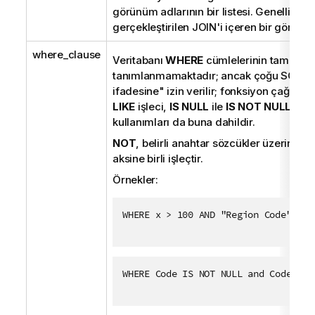
görünüm adlarının bir listesi. Genellikle,
gerçekleştirilen JOIN'i içeren bir görünü
where_clause
Veritabanı
WHERE
cümlelerinin tam söz 
tanımlanmamaktadır; ancak çoğu
SQL
"il
ifadesine" izin verilir; fonksiyon çağrıları,
LIKE
işleci,
IS NULL
ile
IS NOT NULL
ve
I
kullanımları da buna dahildir.
NOT
, belirli anahtar sözcükler üzerindeki
aksine birli işleçtir.
Örnekler:
WHERE x > 100 AND "Region Code" IN 
WHERE Code IS NOT NULL and Code LIK