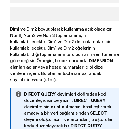
Dim1
ve
Dim2
boyut olarak kullanıma açık olacaktır.
Num1
,
Num2
ve
Num3
toplamalar için
kullanılabilecektir.
Dim1
ve
Dim2
de toplamalar için
kullanılabilecektir.
Dim1
ve
Dim2
öğelerinin
kullanılabildiği toplamaların türü bunların veri türlerine
göre değişir. Örneğin, birçok durumda
DIMENSION
alanları adlar veya hesap numaraları gibi dize
verilerini içerir. Bu alanlar toplanamaz, ancak
sayılabilir:
.
count(Dim1)
B
DIRECT QUERY
deyimleri doğrudan kod
i
düzenleyicisinde yazılır.
DIRECT QUERY
l
deyimlerinin oluşturulmasını basitleştirmek
g
amacıyla bir veri bağlantısından
SELECT
i
deyimi oluşturabilir ve ardından, oluşturulan
n
kodu düzenleyerek bir
DIRECT QUERY