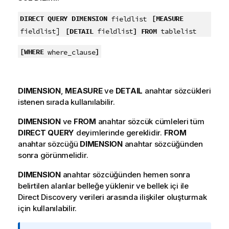
DIRECT QUERY
DIMENSION
[MEASURE
fieldlist
]
[DETAIL
]
FROM
fieldlist
fieldlist
tablelist
[WHERE
]
where_clause
DIMENSION
,
MEASURE
ve
DETAIL
anahtar sözcükleri
istenen sırada kullanılabilir.
DIMENSION
ve
FROM
anahtar sözcük cümleleri tüm
DIRECT QUERY
deyimlerinde gereklidir.
FROM
anahtar sözcüğü
DIMENSION
anahtar sözcüğünden
sonra görünmelidir.
DIMENSION
anahtar sözcüğünden hemen sonra
belirtilen alanlar belleğe yüklenir ve bellek içi ile
Direct Discovery
verileri arasında ilişkiler oluşturmak
için kullanılabilir.