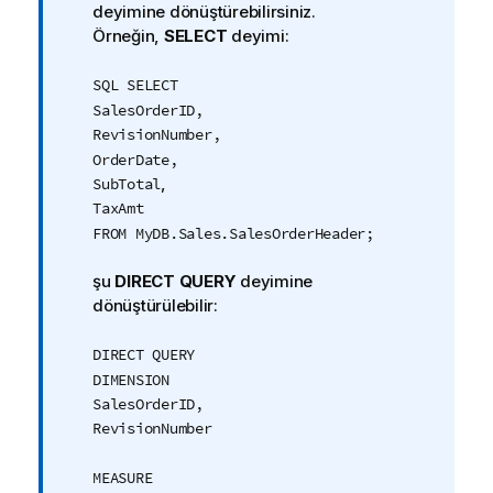
o
deyimine dönüştürebilirsiniz.
t
Örneğin,
SELECT
deyimi:
u
SQL SELECT
SalesOrderID,
RevisionNumber,
OrderDate,
,
SubTotal
TaxAmt
FROM MyDB.Sales.SalesOrderHeader;
şu
DIRECT QUERY
deyimine
dönüştürülebilir:
DIRECT QUERY
DIMENSION
SalesOrderID,
RevisionNumber
MEASURE