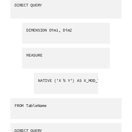
DIRECT QUERY 
DIMENSION Dim1, Dim2 
MEASURE 
NATIVE ('X % Y') AS X_MOD_Y   
FROM TableName
DIRECT QUERY