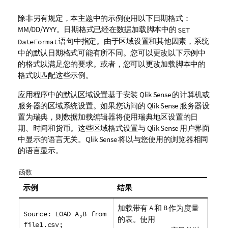
除非另有规定，本主题中的示例使用以下日期格式：
MM/DD/YYYY。日期格式已经在数据加载脚本中的
SET
语句中指定。由于区域设置和其他因素，系统
DateFormat
中的默认日期格式可能有所不同。您可以更改以下示例中
的格式以满足您的要求。或者，您可以更改加载脚本中的
格式以匹配这些示例。
应用程序中的默认区域设置基于安装
Qlik Sense
的计算机或
服务器的区域系统设置。如果您访问的
Qlik Sense
服务器设
置为瑞典，则数据加载编辑器将使用瑞典地区设置的日
期、时间和货币。这些区域格式设置与
Qlik Sense
用户界面
中显示的语言无关。
Qlik Sense
将以与您使用的浏览器相同
的语言显示。
函数
示例
结果
加载带有
A
和
B
作为度量
Source: LOAD A,B from
的表。使用
file1.csv;