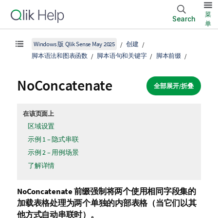
菜
Search
单
Windows 版 Qlik Sense May 2025
创建
脚本语法和图表函数
脚本语句和关键字
脚本前缀
NoConcatenate
全部展开/折叠
在该页面上
区域设置
示例 1 – 隐式串联
示例 2 – 用例场景
了解详情
NoConcatenate
前缀强制将两个使用相同字段集的
加载表格处理为两个单独的内部表格（当它们以其
他方式自动串联时）。