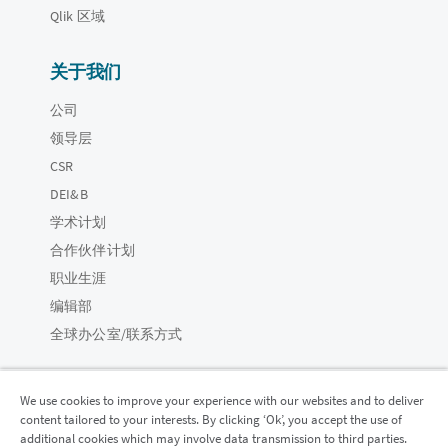
Qlik 区域
关于我们
公司
领导层
CSR
DEI&B
学术计划
合作伙伴计划
职业生涯
编辑部
全球办公室/联系方式
We use cookies to improve your experience with our websites and to deliver
content tailored to your interests. By clicking ‘Ok’, you accept the use of
Qlik 社区
additional cookies which may involve data transmission to third parties.