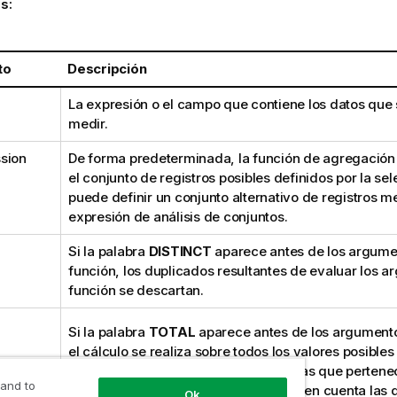
s:
to
Descripción
La expresión o el campo que contiene los datos que
medir.
sion
De forma predeterminada, la función de agregación
el conjunto de registros posibles definidos por la sel
puede definir un conjunto alternativo de registros m
expresión de análisis de conjuntos.
Si la palabra
DISTINCT
aparece antes de los argume
función, los duplicados resultantes de evaluar los a
función se descartan.
Si la palabra
TOTAL
aparece antes de los argumento
el cálculo se realiza sobre todos los valores posible
selecciones actuales y no solo aquellas que pertenec
 and to
dimensional actual, es decir, no tiene en cuenta las
Ok