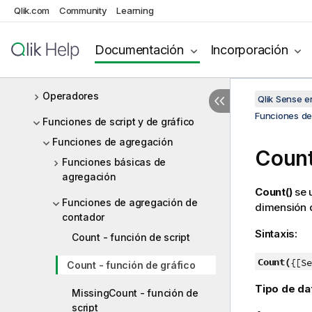
Trabajar con variables en el editor
Qlik.com
Community
Learning
de carga de datos
Expresiones de script
Documentación
Incorporación
Expresiones de gráfico
Operadores
Qlik Sense 
Funciones de 
Funciones de script y de gráfico
Funciones de agregación
Coun
Funciones básicas de
agregación
Count()
se 
Funciones de agregación de
dimensión d
contador
Sintaxis:
Count - función de script
Count(
{[Se
Count - función de gráfico
Tipo de da
MissingCount - función de
script