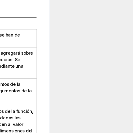
 se han de
 agregará sobre
ección. Se
ediante una
ntos de la
rgumentos de la
s de la función,
s dadas las
en al valor
 dimensiones del