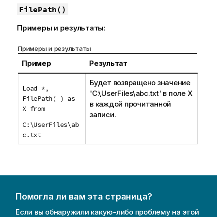
FilePath()
Примеры и результаты:
Примеры и результаты
Пример
Результат
Будет возвращено значение
Load *,
'C:\UserFiles\abc.txt'
в поле
X
FilePath( ) as
в каждой прочитанной
X from
записи.
C:\UserFiles\ab
c.txt
Помогла ли вам эта страница?
Если вы обнаружили какую-либо проблему на этой