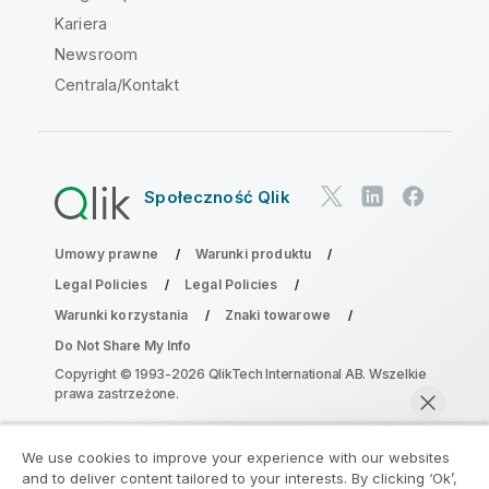
Kariera
Newsroom
Centrala/Kontakt
Społeczność Qlik
Umowy prawne
Warunki produktu
Legal Policies
Legal Policies
Warunki korzystania
Znaki towarowe
Do Not Share My Info
Copyright © 1993-2026 QlikTech International AB. Wszelkie
prawa zastrzeżone.
We use cookies to improve your experience with our websites
Dołącz do Programu Modernizacji
and to deliver content tailored to your interests. By clicking ‘Ok’,