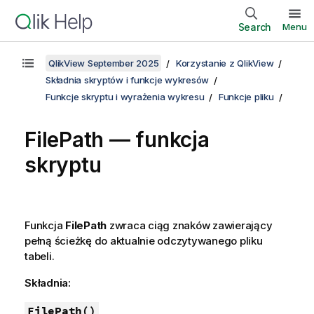
Search
Menu
QlikView September 2025
Korzystanie z QlikView
Składnia skryptów i funkcje wykresów
Funkcje skryptu i wyrażenia wykresu
Funkcje pliku
FilePath — funkcja
skryptu
Funkcja
FilePath
zwraca ciąg znaków zawierający
pełną ścieżkę do aktualnie odczytywanego pliku
tabeli.
Składnia:
FilePath()