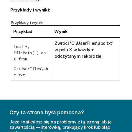
Przykłady i wyniki:
Przykłady i wyniki
Przykład
Wynik
Zwróci
'C:\UserFiles\abc.txt'
Load *,
w polu
X
w każdym
FilePath( ) as
odczytanym rekordzie.
X from
C:\UserFiles\ab
c.txt
Czy ta strona była pomocna?
Jeżeli natkniesz się na problemy z tą stroną lub jej
zawartością — literówkę, brakujący krok lub błąd