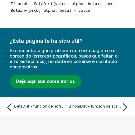
If prob = BetaDist(value, alpha, beta), then
BetaInv(prob, alpha, beta) = value
¿Esta página le ha sido útil?
Si encuentra algún problema con esta página o su
contenido (errores tipográficos, pasos que faltan o
errores técnicos), no dude en ponerse en contacto
con nosotros.
Deje aquí sus comentarios
BetaDist - función de script y de gráfico
BinomDist - función de script y de gráfico