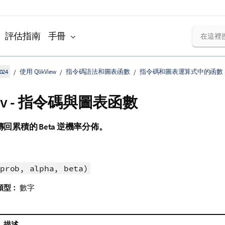
評估指南
手冊
024
使用 QlikView
指令碼語法和圖表函數
指令碼和圖表運算式中的函數
Inv - 指令碼與圖表函數
傳回累積的 Beta 逆機率分佈。
prob, alpha, beta)
類型：
數字
描述