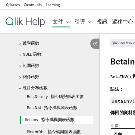
Qlik.com
Community
Learning
記錄間函數
文件
引導
視訊
遷移中心
邏輯函數
對應函數
數學函數
QlikView May 2
NULL 函數
Beta
範圍函數
BetaINV()
關係函數
統計分布函數
語法：
BetaDensity - 指令碼與圖表函數
BetaInv(
BetaDist - 指令碼與圖表函數
傳回的資料
BetaInv - 指令碼與圖表函數
引數
BinomDist - 指令碼與圖表函數
引數