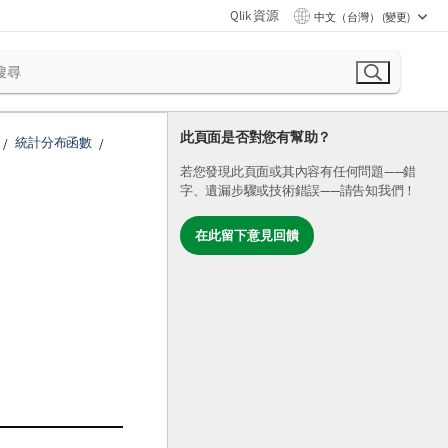
Qlik 資源
中文（台灣） (變更)
此頁面是否對您有幫助？
統計分布函數
若您發現此頁面或其內容有任何問題——錯
字、遺漏步驟或技術錯誤——請告知我們！
在此留下意見回饋