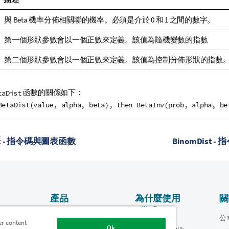
與 Beta 機率分佈相關聯的機率。必須是介於 0 和 1 之間的數字。
第一個形狀參數會以一個正數來定義。該值為隨機變數的指數
第二個形狀參數會以一個正數來定義。該值為控制分佈形狀的指數
函數的關係如下：
taDist
BetaDist(value, alpha, beta), then BetaInv(prob, alpha, be
題
ist - 指令碼與圖表函數
BinomDist
產品
為什麼使用
關
Qlik？
資料整合和品質
影片
公
er content
Ok