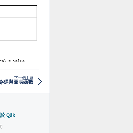
。
ta) = value
下一個主題
 - 指令碼與圖表函數
於 Qlik
司