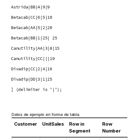
Astrida|BB|4|9|9
Betacab|CC|6|5|10
Betacab|AA|5|2|20
Betacab|BB|1|25| 25
Canutility|AA|3|8|15
Canutility|CC|||19
Divadip|CC|2|4|16
Divadip|DD|3|1|25
] (delimiter is '|');
Datos de ejemplo en forma de tabla
Customer
UnitSales
Row in
Row
Segment
Number