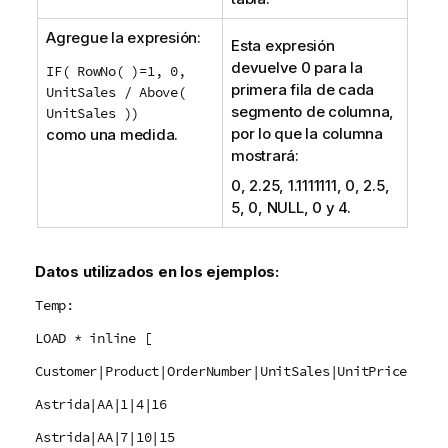
Agregue la expresión:
Esta expresión
devuelve 0 para la
IF( RowNo( )=1, 0,
primera fila de cada
UnitSales / Above(
segmento de columna,
UnitSales ))
por lo que la columna
como una medida.
mostrará:
0, 2.25, 1.1111111, 0, 2.5,
5, 0,
NULL
, 0 y 4.
Datos utilizados en los ejemplos:
Temp:
LOAD * inline [
Customer|Product|OrderNumber|UnitSales|UnitPrice
Astrida|AA|1|4|16
Astrida|AA|7|10|15