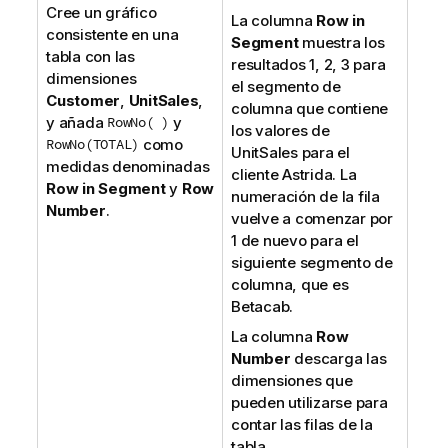
Cree un gráfico
La columna
Row in
consistente en una
Segment
muestra los
tabla con las
resultados 1, 2, 3 para
dimensiones
el segmento de
Customer
,
UnitSales
,
columna que contiene
y añada
RowNo( )
y
los valores de
RowNo(TOTAL)
como
UnitSales
para el
medidas denominadas
cliente
Astrida
. La
Row in Segment
y
Row
numeración de la fila
Number
.
vuelve a comenzar por
1 de nuevo para el
siguiente segmento de
columna, que es
Betacab
.
La columna
Row
Number
descarga las
dimensiones que
pueden utilizarse para
contar las filas de la
tabla.