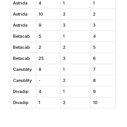
Astrida
4
1
1
Astrida
10
2
2
Astrida
9
3
3
Betacab
5
1
4
Betacab
2
2
5
Betacab
25
3
6
Canutility
8
1
7
Canutility
-
2
8
Divadip
4
1
9
Divadip
1
2
10