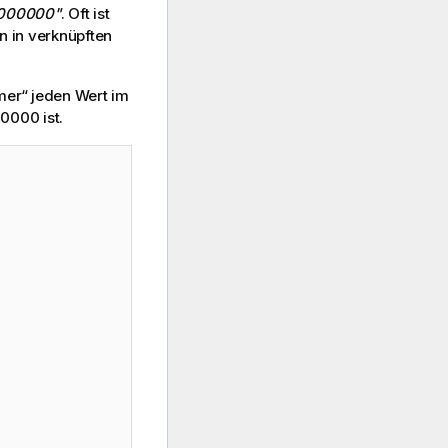
000000"
. Oft ist
n in verknüpften
mer“ jeden Wert im
0000 ist.