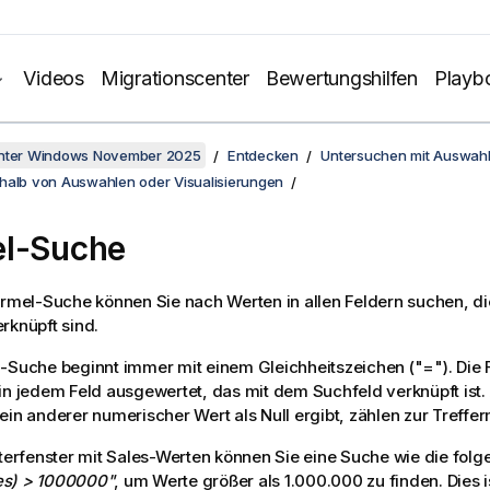
Videos
Migrationscenter
Bewertungshilfen
Playb
unter Windows November 2025
Entdecken
Untersuchen mit Auswah
halb von Auswahlen oder Visualisierungen
el-Suche
ormel-Suche können Sie nach Werten in allen Feldern suchen, d
rknüpft sind.
-Suche beginnt immer mit einem Gleichheitszeichen (
"="
). Die
in jedem Feld ausgewertet, das mit dem Suchfeld verknüpft ist. 
ein anderer numerischer Wert als Null ergibt, zählen zur Treffe
lterfenster mit
Sales
-Werten können Sie eine Suche wie die fol
s) > 1000000"
, um Werte größer als 1.000.000 zu finden. Dies i