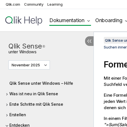
Qlik.com
Community
Learning
Dokumentation
Onboarding
Qlik Sense 
Qlik Sense
®
Suchen inner
unter
Windows
Form
November 2025
Mit einer F
Qlik Sense unter Windows – Hilfe
Suchfeld ve
Was ist neu in Qlik Sense
Eine Formel
jeden Wert 
Erste Schritte mit Qlik Sense
denen sich 
Erstellen
In einem Fi
"=Sum(Sale
Entdecken