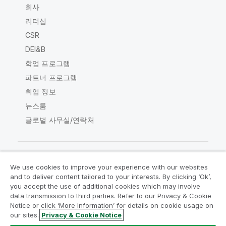
회사
리더십
CSR
DEI&B
학업 프로그램
파트너 프로그램
취업 정보
뉴스룸
글로벌 사무실/연락처
We use cookies to improve your experience with our websites
Qlik Community
and to deliver content tailored to your interests. By clicking ‘Ok’,
you accept the use of additional cookies which may involve
data transmission to third parties. Refer to our Privacy & Cookie
법적 계약
제품 약관
Legal Policies
Notice or click ‘More Information’ for details on cookie usage on
Legal Policies
사용 약관
상표
our sites.
Privacy & Cookie Notice