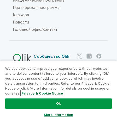
Академическая программа
Партнерская программа
Карьера
Новости
Головной офис/Контакт
Сообщество Qlik
We use cookies to improve your experience with our websites
Юридические соглашения
and to deliver content tailored to your interests. By clicking ‘Ok’,
Условия использования продуктов
you accept the use of additional cookies which may involve
data transmission to third parties. Refer to our Privacy & Cookie
Legal Policies
Юридические положения
Notice or click ‘More Information’ for details on cookie usage on
Условия использования
Товарные знаки
our sites.
Privacy & Cookie Notice
Do Not Share My Info
Ok
© QlikTech International AB, 1993-2026. Все права
защищены.
More Information