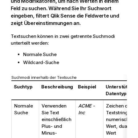
und Modifikatoren, um nach Werten in einem
Feld zu suchen. Während Sie Ihr Suchwort
eingeben, filtert
Qlik Sense
die Feldwerte und
zeigt Übereinstimmungen an.
Textsuchen können in zwei getrennte Suchmodi
unterteilt werden:
Normale Suche
Wildcard-Suche
Suchmodi innerhalb der Textsuche
Suchtyp
Beschreibung
Beispiel
Unterstützte
Datentypen
Normale
Verwenden
ACME -
Zeichen oder
Suche
Sie Text
Inc
Textstring,
einschließlich
numerischer
Plus- und
Wert, dualer
Minus-
Wert