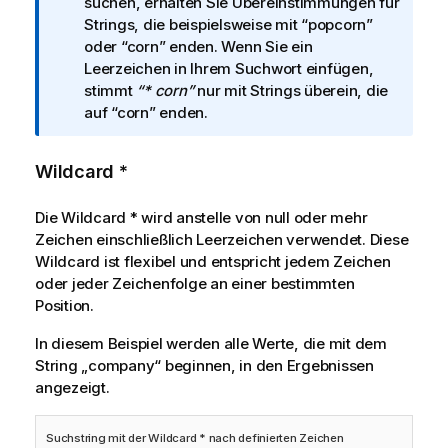
f
suchen, erhalten Sie Übereinstimmungen für
w
o
Strings, die beispielsweise mit
“popcorn”
e
r
oder
“corn”
enden. Wenn Sie ein
i
m
Leerzeichen in Ihrem Suchwort einfügen,
s
a
stimmt
“* corn”
nur mit Strings überein, die
t
auf
“corn”
enden.
i
o
Wildcard *
n
s
Die Wildcard
*
wird anstelle von null oder mehr
h
Zeichen einschließlich Leerzeichen verwendet. Diese
i
Wildcard ist flexibel und entspricht jedem Zeichen
n
oder jeder Zeichenfolge an einer bestimmten
w
Position.
e
i
In diesem Beispiel werden alle Werte, die mit dem
s
String „company“ beginnen, in den Ergebnissen
angezeigt.
Suchstring mit der Wildcard * nach definierten Zeichen