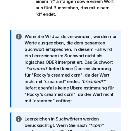
einem
“r”
anfangen sowie einem Wort
aus fünf Buchstaben, das mit einem
“d”
endet.
I
Wenn Sie Wildcards verwenden, werden nur
n
Werte ausgegeben, die dem gesamten
f
Suchwort entsprechen. In diesem Fall wird
o
ein Leerzeichen im Suchwort nicht als
r
logisches ODER interpretiert. Das Suchwort
m
'*creamed'
liefert keine Übereinstimmung
a
für
"Rocky's creamed corn"
, da der Wert
t
nicht mit
“creamed”
endet.
“creamed*”
i
liefert ebenfalls keine Übereinstimmung für
o
"Rocky's creamed corn"
, da der Wert nicht
n
mit
“creamed”
anfängt.
s
h
I
Leerzeichen in Suchwörtern werden
i
n
berücksichtigt. Wenn Sie nach
“*corn”
n