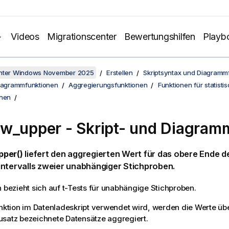
Videos
Migrationscenter
Bewertungshilfen
Playb
unter Windows November 2025
Erstellen
Skriptsyntax und Diagramm
Diagrammfunktionen
Aggregierungsfunktionen
Funktionen für statisti
onen
tw_upper
- Skript- und Diagram
per()
liefert den aggregierten Wert für das obere Ende d
ntervalls zweier unabhängiger Stichproben.
n bezieht sich auf t-Tests für unabhängige Stichproben.
unktion im Datenladeskript verwendet wird, werden die Werte ü
satz bezeichnete Datensätze aggregiert.