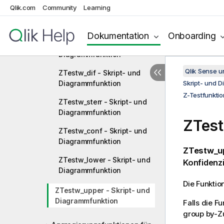
Qlik.com
Community
Learning
ZTestw_z - Skript- und
Diagrammfunktion
Dokumentation
Onboarding
ZTestw_sig - Skript- und
Diagrammfunktion
Qlik Sense 
ZTestw_dif - Skript- und
Diagrammfunktion
Skript- und 
Z-Testfunkti
ZTestw_sterr - Skript- und
Diagrammfunktion
ZTes
ZTestw_conf - Skript- und
Diagrammfunktion
ZTestw_up
ZTestw_lower - Skript- und
Konfidenzi
Diagrammfunktion
Die Funktio
ZTestw_upper - Skript- und
Diagrammfunktion
Falls die F
group by-Zu