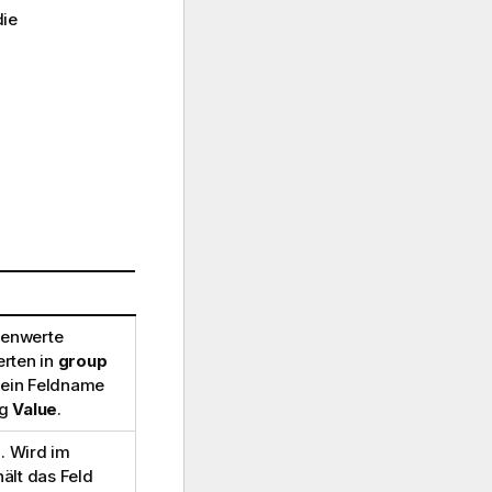
die
benwerte
erten in
group
 kein Feldname
ng
Value
.
. Wird im
ält das Feld