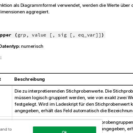
unktion als Diagrammformel verwendet, werden die Werte über 
mensionen aggregiert.
pper (
grp, value [, sig [, eq_var]]
)
Datentyp:
numerisch
:
t
Beschreibung
Die zu interpretierenden Stichprobenwerte. Die Stichpro
müssen logisch gruppiert werden, wie von exakt zwei W
festgelegt. Wird im Ladeskript für den Stichprobenwert
angegeben, erhält das Feld automatisch die Bezeichnu
Das Feld mit den Namen der beiden Stichprobengruppen
Ladeskript für die Gruppe kein Feldname angegeben, erh
 and to
Ok