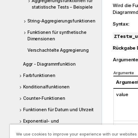
Aggregierungsfunktionen für
Wird die F
statistische Tests – Beispiele
Diagrammdi
String-Aggregierungsfunktionen
Syntax:
Funktionen für synthetische
ZTestw_u
Dimensionen
Rückgabe 
Verschachtelte Aggregierung
Argumente
Aggr - Diagrammfunktion
Argumente
Farbfunktionen
Argumen
Konditionalfunktionen
value
Counter-Funktionen
Funktionen für Datum und Uhrzeit
Exponential- und
grp
Logarithmusfunktionen
We use cookies to improve your experience with our websites