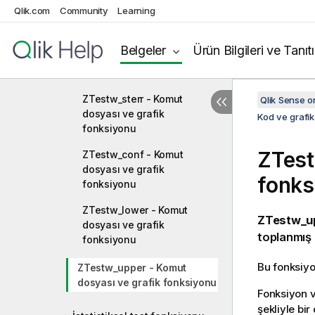
Qlik.com
Community
Learning
ZTestw_sig - Komut dosyası
ve grafik fonksiyonu
Belgeler
Ürün Bilgileri ve Tanıt
ZTestw_dif - Komut dosyası
ve grafik fonksiyonu
ZTestw_sterr - Komut
Qlik Sense 
dosyası ve grafik
Kod ve grafik
fonksiyonu
ZTes
ZTestw_conf - Komut
dosyası ve grafik
fonks
fonksiyonu
ZTestw_lower - Komut
ZTestw_up
dosyası ve grafik
toplanmış 
fonksiyonu
Bu fonksiyon
ZTestw_upper - Komut
dosyası ve grafik fonksiyonu
Fonksiyon v
şekliyle bir