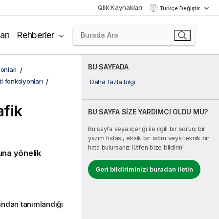
Qlik Kaynakları
Türkçe Değiştir
arı
Rehberler
BU SAYFADA
onları
ti fonksiyonları
Daha fazla bilgi
afik
BU SAYFA SİZE YARDIMCI OLDU MU?
Bu sayfa veya içeriği ile ilgili bir sorun; bir
yazım hatası, eksik bir adım veya teknik bir
hata bulursanız lütfen bize bildirin!
cuna yönelik
Geri bildiriminizi buradan iletin
fından tanımlandığı