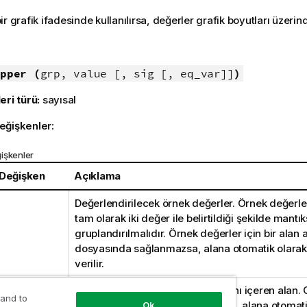
r grafik ifadesinde kullanılırsa, değerler grafik boyutları üzerind
:
pper (
grp, value [, sig [, eq_var]]
)
eri türü:
sayısal
eğişkenler:
işkenler
 Değişken
Açıklama
Değerlendirilecek örnek değerler. Örnek değerle
tam olarak iki değer ile belirtildiği şekilde mantı
gruplandırılmalıdır. Örnek değerler için bir alan 
dosyasında sağlanmazsa, alana otomatik olara
verilir.
İki örnek grubun her birinin adlarını içeren alan. 
 and to
adı kod dosyasında sağlanmazsa, alana otomati
Ok