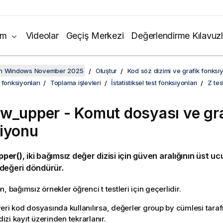
ım
Videolar
Geçiş Merkezi
Değerlendirme Kılavuzl
on Windows November 2025
Oluştur
Kod söz dizimi ve grafik fonksiy
 fonksiyonları
Toplama işlevleri
İstatistiksel test fonksiyonları
Z tes
tw_upper
- Komut dosyası ve gr
iyonu
per()
, iki bağımsız değer dizisi için güven aralığının üst u
değeri döndürür.
, bağımsız örnekler öğrenci t testleri için geçerlidir.
eri kod dosyasında kullanılırsa, değerler group by cümlesi tara
 dizi kayıt üzerinden tekrarlanır.