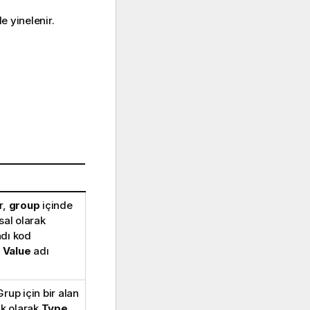
e yinelenir.
r,
group
içinde
ksal olarak
adı kod
k
Value
adı
Grup için bir alan
k olarak
Type