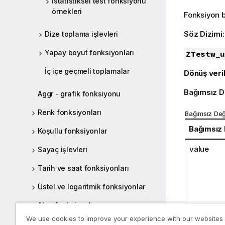
İstatistiksel test fonksiyonu
örnekleri
Fonksiyon bi
Söz Dizimi
Dize toplama işlevleri
Yapay boyut fonksiyonları
ZTestw_u
İç içe geçmeli toplamalar
Dönüş veril
Bağımsız D
Aggr - grafik fonksiyonu
Renk fonksiyonları
Bağımsız Değ
Bağımsız
Koşullu fonksiyonlar
value
Sayaç işlevleri
Tarih ve saat fonksiyonları
Üstel ve logaritmik fonksiyonlar
Alan fonksiyonları
grp
We use cookies to improve your experience with our websites
Dosya fonksiyonları