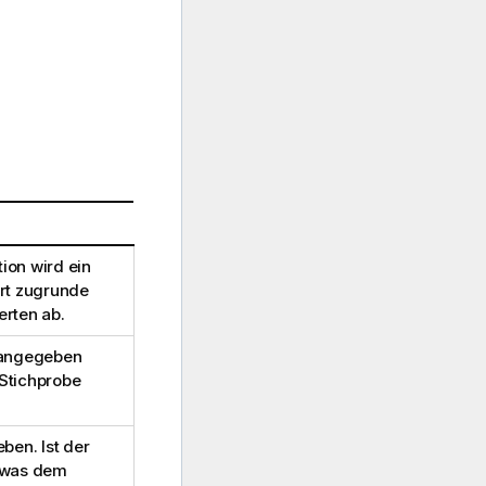
ion wird ein
ert zugrunde
erten ab.
angegeben
Stichprobe
en. Ist der
, was dem