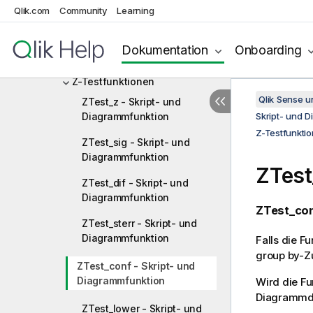
Tests
Qlik.com
Community
Learning
Chi2-Testfunktionen
Dokumentation
Onboarding
T-Testfunktionen
Z-Testfunktionen
Qlik Sense 
ZTest_z - Skript- und
Diagrammfunktion
Skript- und 
Z-Testfunkti
ZTest_sig - Skript- und
Diagrammfunktion
ZTest
ZTest_dif - Skript- und
Diagrammfunktion
ZTest_con
ZTest_sterr - Skript- und
Diagrammfunktion
Falls die F
group by-Zu
ZTest_conf - Skript- und
Diagrammfunktion
Wird die F
Diagrammdi
ZTest_lower - Skript- und