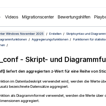
Videos
Migrationscenter
Bewertungshilfen
Playb
unter Windows November 2025
Erstellen
Skriptsyntax und Diagramm
Diagrammfunktionen
Aggregierungsfunktionen
Funktionen für statisti
onen
_conf
- Skript- und Diagrammfu
f()
liefert den aggregierten z-Wert für eine Reihe von Sti
unktion im Datenladeskript verwendet wird, werden die Werte ü
satz bezeichnete Datensätze aggregiert.
unktion als Diagrammformel verwendet, werden die Werte über 
mensionen aggregiert.