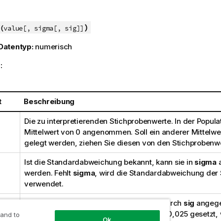
)
(
value[, sigma[, sig]]
Datentyp:
numerisch
:
t
Beschreibung
Die zu interpretierenden Stichprobenwerte. In der Populat
Mittelwert von 0 angenommen. Soll ein anderer Mittelw
gelegt werden, ziehen Sie diesen von den Stichprobenw
Ist die Standardabweichung bekannt, kann sie in
sigma
werden. Fehlt
sigma
, wird die Standardabweichung der 
verwendet.
Das zweiseitige Signifikanzniveau wird durch
sig
angegeb
Parameter
sig
nicht definiert, wird er auf 0,025 gesetzt
 and to
Ok