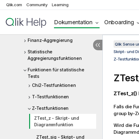
Aggregierungsfunktionen
Qlik.com
Community
Learning
Einfache
Aggregierungsfunktionen
Dokumentation
Onboarding
Aggregierung von Häufigkeiten
Finanz-Aggregierung
Qlik Sense 
Statistische
Skript- und 
Aggregierungsfunktionen
Z-Testfunkti
Funktionen für statistische
ZTest
Tests
Chi2-Testfunktionen
ZTest_z()
T-Testfunktionen
Falls die F
Z-Testfunktionen
group by-Zu
ZTest_z - Skript- und
Diagrammfunktion
Wird die F
Diagrammdi
ZTest_sig - Skript- und