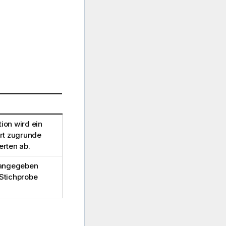
ion wird ein
ert zugrunde
erten ab.
angegeben
Stichprobe