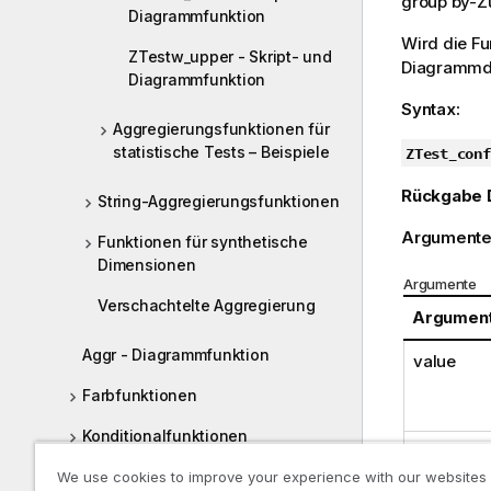
group by-Zu
Diagrammfunktion
Wird die F
ZTestw_upper - Skript- und
Diagrammdi
Diagrammfunktion
Syntax:
Aggregierungsfunktionen für
statistische Tests – Beispiele
ZTest_conf
Rückgabe 
String-Aggregierungsfunktionen
Argumente
Funktionen für synthetische
Dimensionen
Argumente
Verschachtelte Aggregierung
Argumen
Aggr - Diagrammfunktion
value
Farbfunktionen
Konditionalfunktionen
weight
Counter-Funktionen
We use cookies to improve your experience with our websites