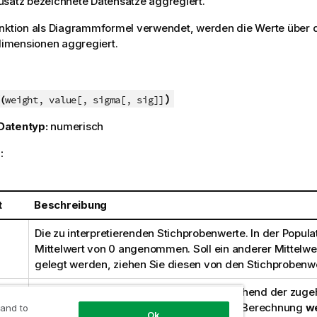
satz bezeichnete Datensätze aggregiert.
unktion als Diagrammformel verwendet, werden die Werte über 
mensionen aggregiert.
)
(
weight, value[, sigma[, sig]]
Datentyp:
numerisch
:
t
Beschreibung
Die zu interpretierenden Stichprobenwerte. In der Populat
Mittelwert von 0 angenommen. Soll ein anderer Mittelw
gelegt werden, ziehen Sie diesen von den Stichprobenw
Jeder Beispielwert in
value
geht entsprechend der zuge
Gewichtung einmal oder mehrfach in die Berechnung
w
 and to
Ok