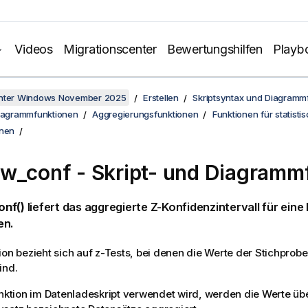
Videos
Migrationscenter
Bewertungshilfen
Playb
unter Windows November 2025
Erstellen
Skriptsyntax und Diagramm
Diagrammfunktionen
Aggregierungsfunktionen
Funktionen für statisti
onen
tw_conf
- Skript- und Diagramm
nf()
liefert das aggregierte Z-Konfidenzintervall für eine
en.
ion bezieht sich auf
z
-Tests, bei denen die Werte der Stichprobe
ind.
unktion im Datenladeskript verwendet wird, werden die Werte ü