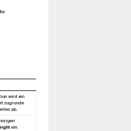
die
ion wird ein
ert zugrunde
erten ab.
hörigen
eight
ein.