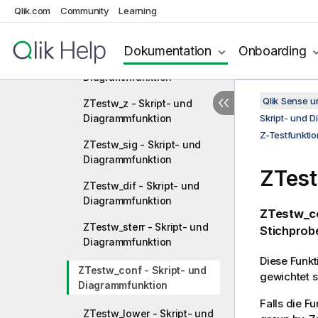
Qlik.com
Community
Learning
ZTest_lower - Skript- und
Diagrammfunktion
Dokumentation
Onboarding
ZTest_upper - Skript- und
Diagrammfunktion
Qlik Sense 
ZTestw_z - Skript- und
Diagrammfunktion
Skript- und 
Z-Testfunkti
ZTestw_sig - Skript- und
Diagrammfunktion
ZTes
ZTestw_dif - Skript- und
Diagrammfunktion
ZTestw_co
ZTestw_sterr - Skript- und
Stichprob
Diagrammfunktion
Diese Funkt
ZTestw_conf - Skript- und
gewichtet s
Diagrammfunktion
Falls die F
ZTestw_lower - Skript- und