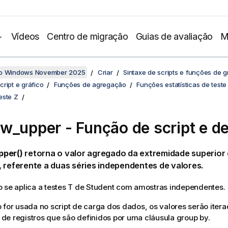
Vídeos
Centro de migração
Guias de avaliação
M
no Windows November 2025
Criar
Sintaxe de scripts e funções de g
ript e gráfico
Funções de agregação
Funções estatísticas de teste
este Z
tw_upper
- Função de script e de
per()
retorna o valor agregado da extremidade superior 
 referente a duas séries independentes de valores.
 se aplica a testes T de Student com amostras independentes.
 for usada no script de carga dos dados, os valores serão ite
e registros que são definidos por uma cláusula group by.