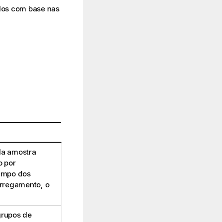
ados com base nas
da amostra
o por
ampo dos
arregamento, o
grupos de