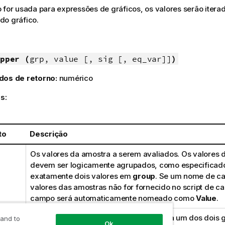
 for usada para expressões de gráficos, os valores serão iter
do gráfico.
pper (
grp, value [, sig [, eq_var]]
)
dos de retorno:
numérico
s:
to
Descrição
Os valores da amostra a serem avaliados. Os valores 
devem ser logicamente agrupados, como especificad
exatamente dois valores em
group
. Se um nome de c
valores das amostras não for fornecido no script de c
campo será automaticamente nomeado como
Value
.
O campo que contém os nomes de cada um dos dois 
 and to
Ok