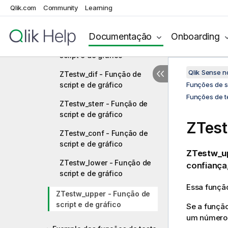
Qlik.com
Community
Learning
ZTestw_z - Função de script
e de gráfico
Documentação
Onboarding
ZTestw_sig - Função de
script e de gráfico
Qlik Sense 
ZTestw_dif - Função de
script e de gráfico
Funções de sc
Funções de t
ZTestw_sterr - Função de
script e de gráfico
ZTes
ZTestw_conf - Função de
script e de gráfico
ZTestw_up
ZTestw_lower - Função de
confiança,
script e de gráfico
Essa função
ZTestw_upper - Função de
script e de gráfico
Se a função
um número d