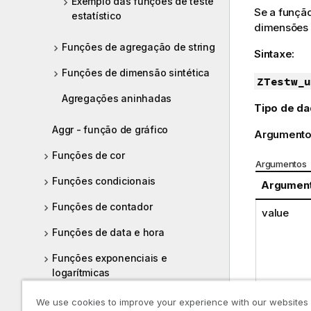
Exemplo das funções de teste
Se a função
estatístico
dimensões 
Funções de agregação de string
Sintaxe:
Funções de dimensão sintética
ZTestw_u
Agregações aninhadas
Tipo de da
Aggr - função de gráfico
Argumento
Funções de cor
Argumentos
Funções condicionais
Argumen
Funções de contador
value
Funções de data e hora
Funções exponenciais e
logarítmicas
Funções de campo
grp
We use cookies to improve your experience with our websites