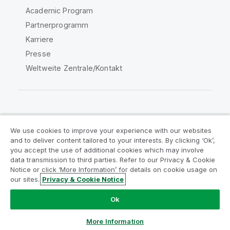
Academic Program
Partnerprogramm
Karriere
Presse
Weltweite Zentrale/Kontakt
Qlik Community
We use cookies to improve your experience with our websites
and to deliver content tailored to your interests. By clicking ‘Ok’,
Rechtliche Vereinbarungen
you accept the use of additional cookies which may involve
data transmission to third parties. Refer to our Privacy & Cookie
Produktbedingungen
Legal Policies
Notice or click ‘More Information’ for details on cookie usage on
Legal Policies
Benutzungsbedingungen
our sites.
Privacy & Cookie Notice
Marken
Do Not Share My Info
Ok
Copyright © 1993-2026 QlikTech International AB. Alle
Rechte vorbehalten.
More Information