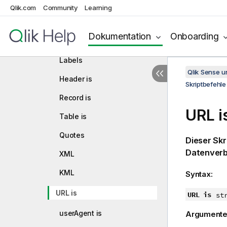
Tabellenformat
Qlik.com
Community
Learning
Delimiter is
Dokumentation
Onboarding
No eof
Labels
Qlik Sense 
Header is
Skriptbefehle
Record is
URL i
Table is
Quotes
Dieser Skr
Datenverb
XML
KML
Syntax:
URL is
URL is
st
userAgent is
Argumente