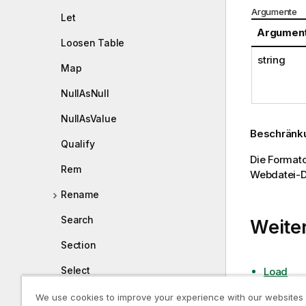
Argumente
Let
Argumen
Loosen Table
string
Map
NullAsNull
NullAsValue
Beschränk
Qualify
Die Format
Rem
Webdatei-D
Rename
Search
Weiter
Section
Select
Load
Set
We use cookies to improve your experience with our websites